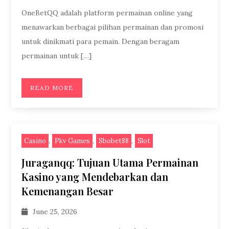
OneBetQQ adalah platform permainan online yang
menawarkan berbagai pilihan permainan dan promosi
untuk dinikmati para pemain. Dengan beragam
permainan untuk […]
READ MORE
,
,
,
Casino
Pkv Games
Sbobet88
Slot
Juraganqq: Tujuan Utama Permainan
Kasino yang Mendebarkan dan
Kemenangan Besar
June 25, 2026