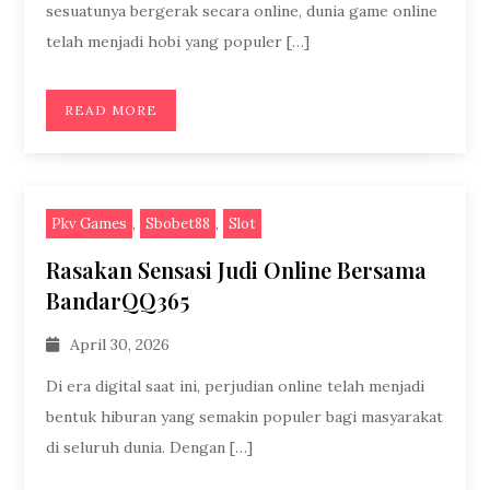
sesuatunya bergerak secara online, dunia game online
telah menjadi hobi yang populer […]
READ MORE
,
,
Pkv Games
Sbobet88
Slot
Rasakan Sensasi Judi Online Bersama
BandarQQ365
April 30, 2026
Di era digital saat ini, perjudian online telah menjadi
bentuk hiburan yang semakin populer bagi masyarakat
di seluruh dunia. Dengan […]