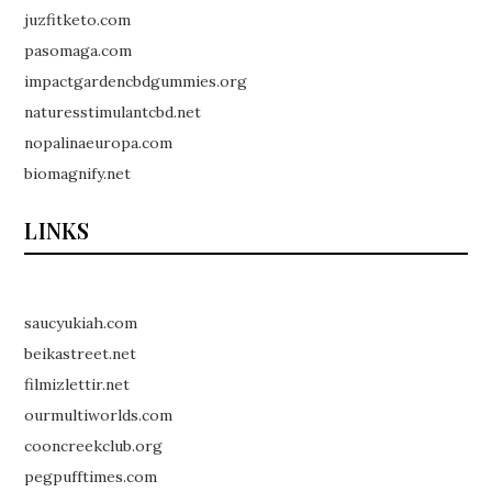
juzfitketo.com
pasomaga.com
impactgardencbdgummies.org
naturesstimulantcbd.net
nopalinaeuropa.com
biomagnify.net
LINKS
saucyukiah.com
beikastreet.net
filmizlettir.net
ourmultiworlds.com
cooncreekclub.org
pegpufftimes.com