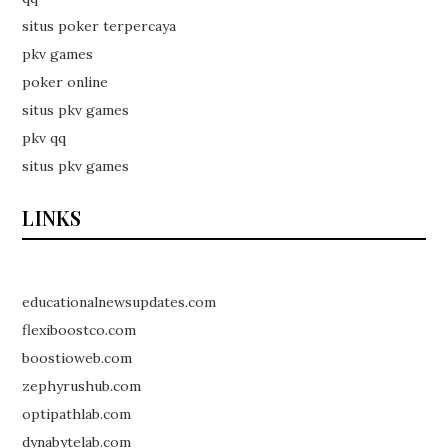
situs poker terpercaya
pkv games
poker online
situs pkv games
pkv qq
situs pkv games
LINKS
educationalnewsupdates.com
flexiboostco.com
boostioweb.com
zephyrushub.com
optipathlab.com
dynabytelab.com