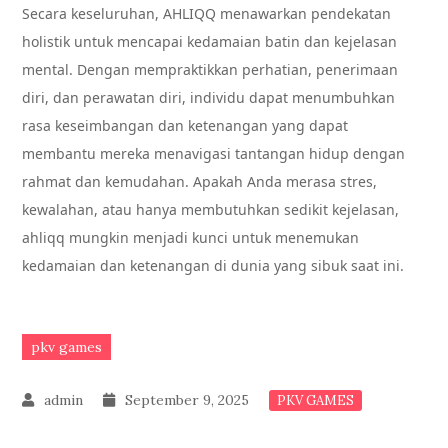
Secara keseluruhan, AHLIQQ menawarkan pendekatan
holistik untuk mencapai kedamaian batin dan kejelasan
mental. Dengan mempraktikkan perhatian, penerimaan
diri, dan perawatan diri, individu dapat menumbuhkan
rasa keseimbangan dan ketenangan yang dapat
membantu mereka menavigasi tantangan hidup dengan
rahmat dan kemudahan. Apakah Anda merasa stres,
kewalahan, atau hanya membutuhkan sedikit kejelasan,
ahliqq mungkin menjadi kunci untuk menemukan
kedamaian dan ketenangan di dunia yang sibuk saat ini.
pkv games
September 9, 2025
PKV GAMES