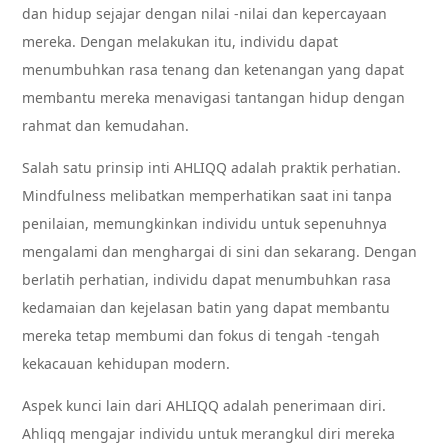
dan hidup sejajar dengan nilai -nilai dan kepercayaan
mereka. Dengan melakukan itu, individu dapat
menumbuhkan rasa tenang dan ketenangan yang dapat
membantu mereka menavigasi tantangan hidup dengan
rahmat dan kemudahan.
Salah satu prinsip inti AHLIQQ adalah praktik perhatian.
Mindfulness melibatkan memperhatikan saat ini tanpa
penilaian, memungkinkan individu untuk sepenuhnya
mengalami dan menghargai di sini dan sekarang. Dengan
berlatih perhatian, individu dapat menumbuhkan rasa
kedamaian dan kejelasan batin yang dapat membantu
mereka tetap membumi dan fokus di tengah -tengah
kekacauan kehidupan modern.
Aspek kunci lain dari AHLIQQ adalah penerimaan diri.
Ahliqq mengajar individu untuk merangkul diri mereka