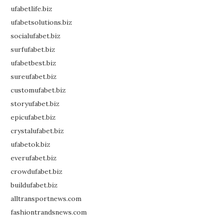
ufabetlife.biz
ufabetsolutions.biz
socialufabet.biz
surfufabet.biz
ufabetbest.biz
sureufabet.biz
customufabet.biz
storyufabet.biz
epicufabet.biz
crystalufabet.biz
ufabetok.biz
everufabet.biz
crowdufabet.biz
buildufabet.biz
alltransportnews.com
fashiontrandsnews.com