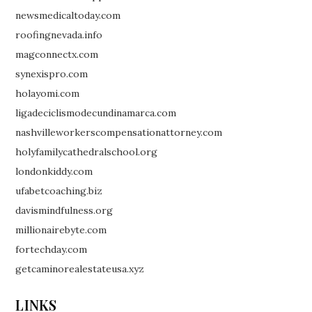
newsmedicaltoday.com
roofingnevada.info
magconnectx.com
synexispro.com
holayomi.com
ligadeciclismodecundinamarca.com
nashvilleworkerscompensationattorney.com
holyfamilycathedralschool.org
londonkiddy.com
ufabetcoaching.biz
davismindfulness.org
millionairebyte.com
fortechday.com
getcaminorealestateusa.xyz
LINKS