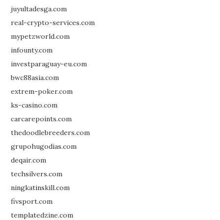
juyultadesga.com
real-crypto-services.com
mypetzworld.com
infounty.com
investparaguay-eu.com
bwc88asia.com
extrem-poker.com
ks-casino.com
carcarepoints.com
thedoodlebreeders.com
grupohugodias.com
deqair.com
techsilvers.com
ningkatinskill.com
fivsport.com
templatedzine.com