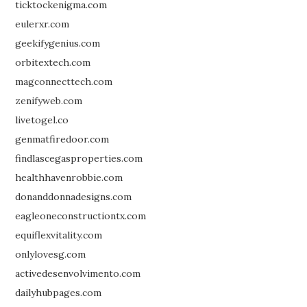
ticktockenigma.com
eulerxr.com
geekifygenius.com
orbitextech.com
magconnecttech.com
zenifyweb.com
livetogel.co
genmatfiredoor.com
findlascegasproperties.com
healthhavenrobbie.com
donanddonnadesigns.com
eagleoneconstructiontx.com
equiflexvitality.com
onlylovesg.com
activedesenvolvimento.com
dailyhubpages.com