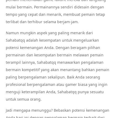
mulai bermain. Permainannya sendiri didesain dengan
tempo yang cepat dan menarik, membuat pemain tetap
terlibat dan terhibur selama berjam-jam.
Namun mungkin aspek yang paling menarik dari
Sahabatqq adalah kesempatan untuk mengeluarkan
potensi kemenangan Anda. Dengan beragam pilihan
permainan dan kesempatan bermain melawan pemain
terampil lainnya, Sahabatqq menawarkan pengalaman
bermain kompetitif yang akan menantang bahkan pemain
paling berpengalaman sekalipun. Baik Anda seorang
profesional berpengalaman atau gamer biasa yang ingin
menguji keterampilan Anda, Sahabatqq punya sesuatu
untuk semua orang.
Jadi mengapa menunggu? Bebaskan potensi kemenangan
Anda hari ini dengan pengalaman bermain terbaik dari