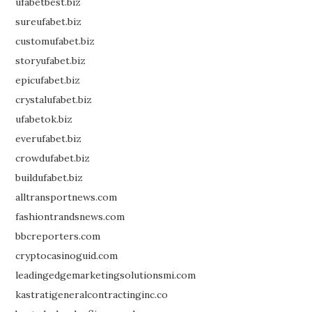
ufabetbest.biz
sureufabet.biz
customufabet.biz
storyufabet.biz
epicufabet.biz
crystalufabet.biz
ufabetok.biz
everufabet.biz
crowdufabet.biz
buildufabet.biz
alltransportnews.com
fashiontrandsnews.com
bbcreporters.com
cryptocasinoguid.com
leadingedgemarketingsolutionsmi.com
kastratigeneralcontractinginc.co