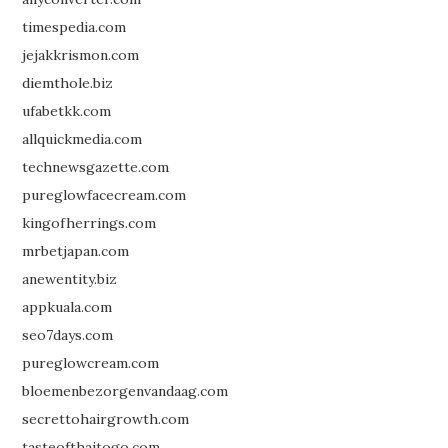
timespedia.com
jejakkrismon.com
diemthole.biz
ufabetkk.com
allquickmedia.com
technewsgazette.com
pureglowfacecream.com
kingofherrings.com
mrbetjapan.com
anewentity.biz
appkuala.com
seo7days.com
pureglowcream.com
bloemenbezorgenvandaag.com
secrettohairgrowth.com
tasteofthaitogo.com