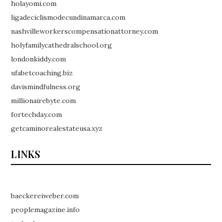
holayomi.com
ligadeciclismodecundinamarca.com
nashvilleworkerscompensationattorney.com
holyfamilycathedralschool.org
londonkiddy.com
ufabetcoaching.biz
davismindfulness.org
millionairebyte.com
fortechday.com
getcaminorealestateusa.xyz
LINKS
baeckereiweber.com
peoplemagazine.info