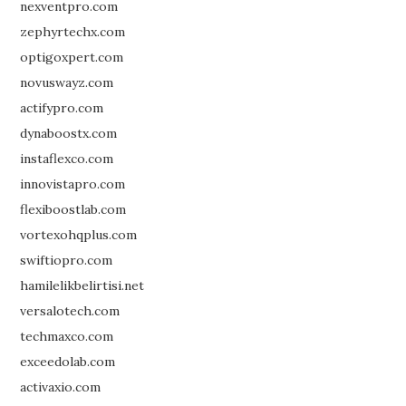
nexventpro.com
zephyrtechx.com
optigoxpert.com
novuswayz.com
actifypro.com
dynaboostx.com
instaflexco.com
innovistapro.com
flexiboostlab.com
vortexohqplus.com
swiftiopro.com
hamilelikbelirtisi.net
versalotech.com
techmaxco.com
exceedolab.com
activaxio.com