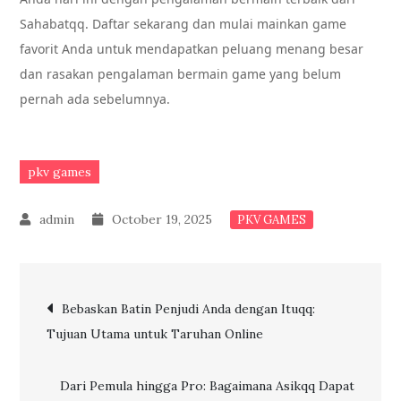
Sahabatqq. Daftar sekarang dan mulai mainkan game
favorit Anda untuk mendapatkan peluang menang besar
dan rasakan pengalaman bermain game yang belum
pernah ada sebelumnya.
pkv games
October 19, 2025
PKV GAMES
Post
Bebaskan Batin Penjudi Anda dengan Ituqq:
Tujuan Utama untuk Taruhan Online
navigation
Dari Pemula hingga Pro: Bagaimana Asikqq Dapat