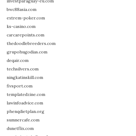
investparaguay-eu.com
bwc88asia.com
extrem-poker.com
ks-casino.com
carcarepoints.com
thedoodlebreeders.com
grupohugodias.com
deqair.com
techsilvers.com
ningkatinskill.com
fivsport.com
templatedzine.com
lawinfoadvice.com
phenqdietplan.org
sumnercafe.com
dunetflix.com