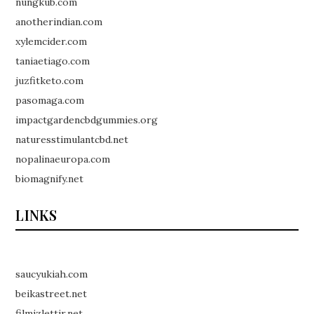
nungkub.com
anotherindian.com
xylemcider.com
taniaetiago.com
juzfitketo.com
pasomaga.com
impactgardencbdgummies.org
naturesstimulantcbd.net
nopalinaeuropa.com
biomagnify.net
LINKS
saucyukiah.com
beikastreet.net
filmizlettir.net