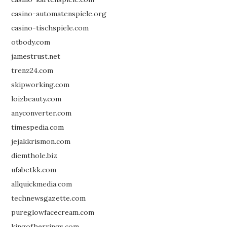
casino-automatenspiele.org
casino-tischspiele.com
otbody.com
jamestrust.net
trenz24.com
skipworking.com
loizbeauty.com
anyconverter.com
timespedia.com
jejakkrismon.com
diemthole.biz
ufabetkk.com
allquickmedia.com
technewsgazette.com
pureglowfacecream.com
kingofherrings.com