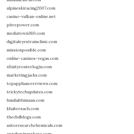
alpineskiracing2007.com
casino-vulkan-online.net
pitrepower.com
mediatown360.com
digitaleyestrainclinic.com
missionposible.com
online-casinos-vegas.com
xfinityrouterlogin.com
marketingjacks.com
topappliancereviews.com
trickytechupdates.com
hindiabhimaan.com
khabresach.com
thecbdblogs.com
autoresearchchemicals.com
apnabusinesskaro.com