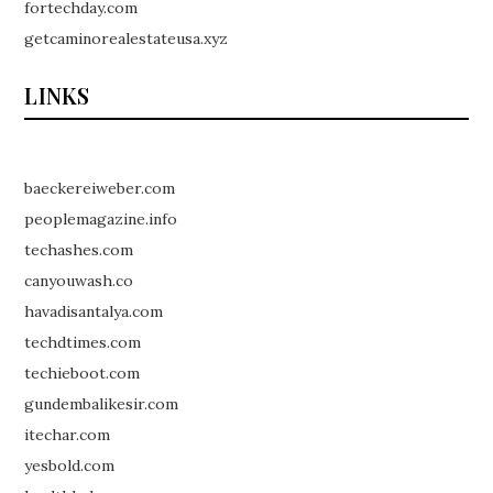
fortechday.com
getcaminorealestateusa.xyz
LINKS
baeckereiweber.com
peoplemagazine.info
techashes.com
canyouwash.co
havadisantalya.com
techdtimes.com
techieboot.com
gundembalikesir.com
itechar.com
yesbold.com