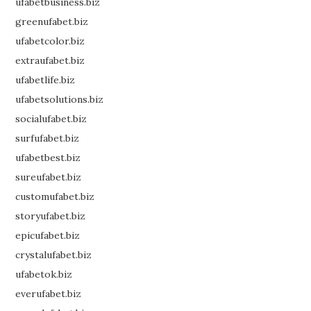
ufabetbusiness.biz
greenufabet.biz
ufabetcolor.biz
extraufabet.biz
ufabetlife.biz
ufabetsolutions.biz
socialufabet.biz
surfufabet.biz
ufabetbest.biz
sureufabet.biz
customufabet.biz
storyufabet.biz
epicufabet.biz
crystalufabet.biz
ufabetok.biz
everufabet.biz