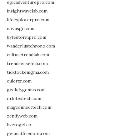
epicadventurepro.com
insightwavelab.com
lifeexplorerpro.com
novusgo.com
bytestormpro.com
wanderlustchrono.com
culturetrendlab.com
trendsensehub.com
ticktockenigma.com
eulerxr.com
geekifygenius.com
orbitextech.com
magconnecttech.com
zenifyweb.com
livetogel.co
genmatfiredoor.com