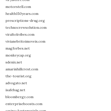
motorstell.com
health150years.com
prescriptions-drug.org
technocrewsolution.com
viraltokvibes.com
vivianebritoimoveis.com
magforbes.net
monkeycap.org
sdenix.net
amarinhillcrest.com
the-tourist.org
advogato.net
isafebag.net
bloombergz.com
enterpriseboosts.com
casino-kartenspiele.com