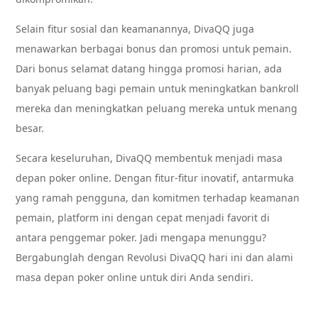
Selain fitur sosial dan keamanannya, DivaQQ juga
menawarkan berbagai bonus dan promosi untuk pemain.
Dari bonus selamat datang hingga promosi harian, ada
banyak peluang bagi pemain untuk meningkatkan bankroll
mereka dan meningkatkan peluang mereka untuk menang
besar.
Secara keseluruhan, DivaQQ membentuk menjadi masa
depan poker online. Dengan fitur-fitur inovatif, antarmuka
yang ramah pengguna, dan komitmen terhadap keamanan
pemain, platform ini dengan cepat menjadi favorit di
antara penggemar poker. Jadi mengapa menunggu?
Bergabunglah dengan Revolusi DivaQQ hari ini dan alami
masa depan poker online untuk diri Anda sendiri.