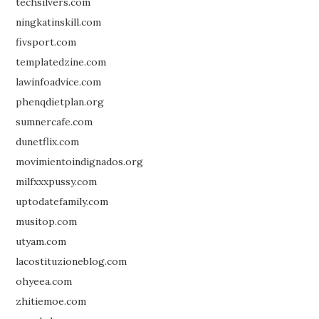
techsilvers.com
ningkatinskill.com
fivsport.com
templatedzine.com
lawinfoadvice.com
phenqdietplan.org
sumnercafe.com
dunetflix.com
movimientoindignados.org
milfxxxpussy.com
uptodatefamily.com
musitop.com
utyam.com
lacostituzioneblog.com
ohyeea.com
zhitiemoe.com