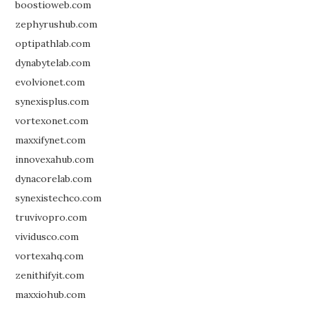
boostioweb.com
zephyrushub.com
optipathlab.com
dynabytelab.com
evolvionet.com
synexisplus.com
vortexonet.com
maxxifynet.com
innovexahub.com
dynacorelab.com
synexistechco.com
truvivopro.com
vividusco.com
vortexahq.com
zenithifyit.com
maxxiohub.com