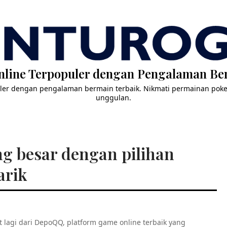
Online Terpopuler dengan Pengalaman Be
uler dengan pengalaman bermain terbaik. Nikmati permainan poke
unggulan.
g besar dengan pilihan
arik
 lagi dari DepoQQ, platform game online terbaik yang