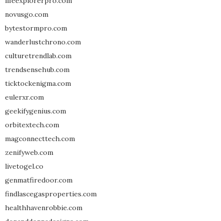
lifeexplorerpro.com
novusgo.com
bytestormpro.com
wanderlustchrono.com
culturetrendlab.com
trendsensehub.com
ticktockenigma.com
eulerxr.com
geekifygenius.com
orbitextech.com
magconnecttech.com
zenifyweb.com
livetogel.co
genmatfiredoor.com
findlascegasproperties.com
healthhavenrobbie.com