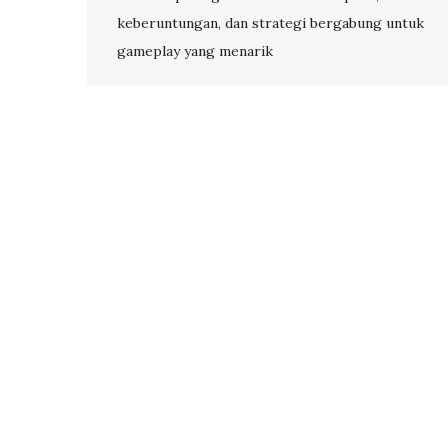
Post
keberuntungan, dan strategi bergabung untuk
navigation
gameplay yang menarik