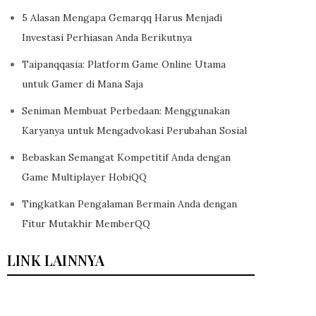
5 Alasan Mengapa Gemarqq Harus Menjadi
Investasi Perhiasan Anda Berikutnya
Taipanqqasia: Platform Game Online Utama
untuk Gamer di Mana Saja
Seniman Membuat Perbedaan: Menggunakan
Karyanya untuk Mengadvokasi Perubahan Sosial
Bebaskan Semangat Kompetitif Anda dengan
Game Multiplayer HobiQQ
Tingkatkan Pengalaman Bermain Anda dengan
Fitur Mutakhir MemberQQ
LINK LAINNYA