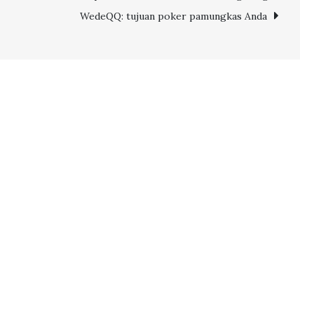
WedeQQ: tujuan poker pamungkas Anda