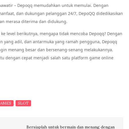
 khawatir – Depoqq memudahkan untuk memulai. Dengan
manfaat, dan dukungan pelanggan 24/7, DepoQQ didedikasikan
an merasa diterima dan didukung.
 ke level berikutnya, mengapa tidak mencoba Depoqq? Dengan
nan yang adil, dan antarmuka yang ramah pengguna, Depoqq
ingin menang besar dan bersenang-senang melakukannya.
itu dengan cepat menjadi salah satu platform game online
,
GAMES
SLOT
Bersiaplah untuk bermain dan menang dengan