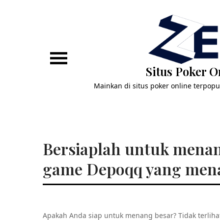
Skip
to
content
Situs Poker 
Mainkan di situs poker online terpop
Bersiaplah untuk menan
game Depoqq yang men
Apakah Anda siap untuk menang besar? Tidak terlihat