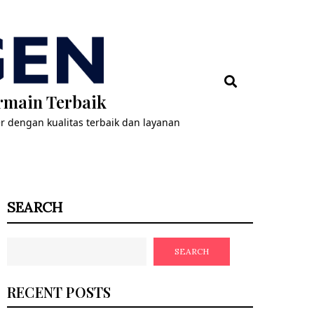
rmain Terbaik
r dengan kualitas terbaik dan layanan
SEARCH
SEARCH
RECENT POSTS