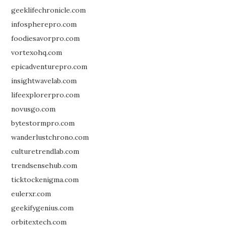
geeklifechronicle.com
infospherepro.com
foodiesavorpro.com
vortexohq.com
epicadventurepro.com
insightwavelab.com
lifeexplorerpro.com
novusgo.com
bytestormpro.com
wanderlustchrono.com
culturetrendlab.com
trendsensehub.com
ticktockenigma.com
eulerxr.com
geekifygenius.com
orbitextech.com