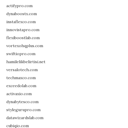
actifypro.com
dynaboostx.com
instaflexco.com
innovistapro.com
flexiboostlab.com
vortexohqplus.com
swiftiopro.com
hamilelikbelirtisi.net
versalotech.com
techmaxco.com
exceedolab.com
activaxio.com
dynabytesco.com
stylegurupro.com
datawizardslab.com
cubiqio.com