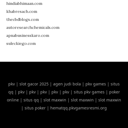
hindiabhimaan.com
khabresach.com
thecbdblogs.com
autoresearchchemicals.com
apnabusinesskaro.com
suleckiego.com
pkv
|
slot gacor 2025
|
agen judi bola
|
pkv games
|
situs
qq
|
pkv
|
pkv
|
pkv
|
pkv
|
pkv
|
situs pkv games
|
poker
online
|
situs qq
|
slot maxwin
|
slot maxwin
|
slot maxwin
|
situs poker
|
hematqq.pkvgamesresmi.org