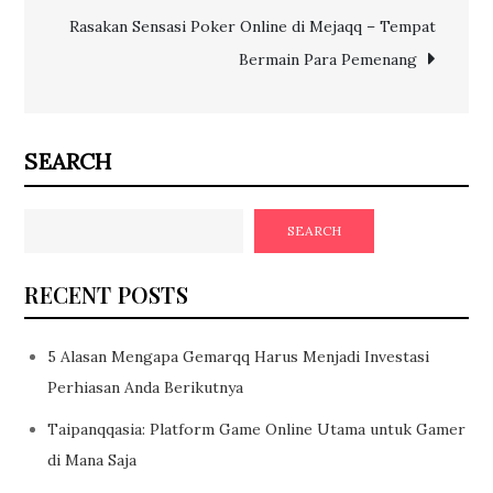
Rasakan Sensasi Poker Online di Mejaqq – Tempat
Bermain Para Pemenang
SEARCH
SEARCH
RECENT POSTS
5 Alasan Mengapa Gemarqq Harus Menjadi Investasi
Perhiasan Anda Berikutnya
Taipanqqasia: Platform Game Online Utama untuk Gamer
di Mana Saja