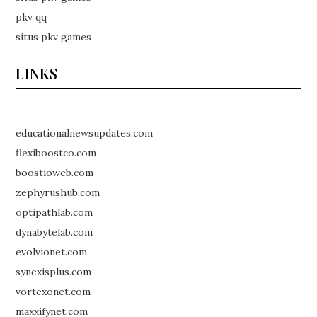
pkv qq
situs pkv games
LINKS
educationalnewsupdates.com
flexiboostco.com
boostioweb.com
zephyrushub.com
optipathlab.com
dynabytelab.com
evolvionet.com
synexisplus.com
vortexonet.com
maxxifynet.com