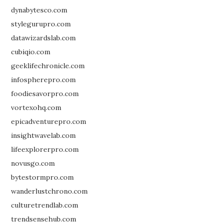
dynabytesco.com
stylegurupro.com
datawizardslab.com
cubiqio.com
geeklifechronicle.com
infospherepro.com
foodiesavorpro.com
vortexohq.com
epicadventurepro.com
insightwavelab.com
lifeexplorerpro.com
novusgo.com
bytestormpro.com
wanderlustchrono.com
culturetrendlab.com
trendsensehub.com