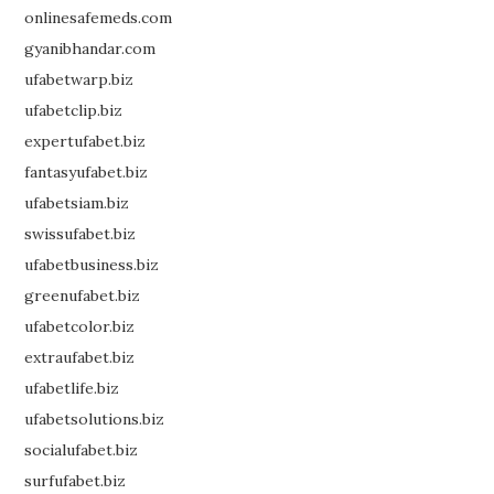
onlinesafemeds.com
gyanibhandar.com
ufabetwarp.biz
ufabetclip.biz
expertufabet.biz
fantasyufabet.biz
ufabetsiam.biz
swissufabet.biz
ufabetbusiness.biz
greenufabet.biz
ufabetcolor.biz
extraufabet.biz
ufabetlife.biz
ufabetsolutions.biz
socialufabet.biz
surfufabet.biz