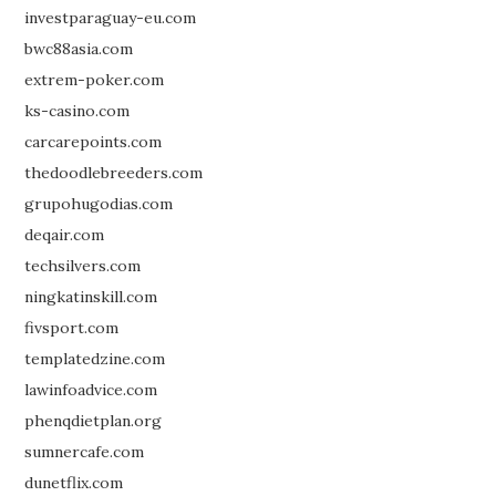
investparaguay-eu.com
bwc88asia.com
extrem-poker.com
ks-casino.com
carcarepoints.com
thedoodlebreeders.com
grupohugodias.com
deqair.com
techsilvers.com
ningkatinskill.com
fivsport.com
templatedzine.com
lawinfoadvice.com
phenqdietplan.org
sumnercafe.com
dunetflix.com