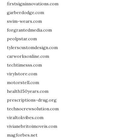
firstsigninnovations.com
garberdodge.com
swim-wears.com
forgrantedmedia.com
peolpstar.com
tylerscustomdesign.com
carworksonline.com
techtimesss.com
virylstore.com
motorstell.com
health150years.com
prescriptions-drug.org
technocrewsolution.com
viraltokvibes.com
vivianebritoimoveis.com
magforbes.net