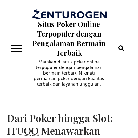
Skip
to
content
Situs Poker Online
Terpopuler dengan
Pengalaman Bermain
Terbaik
Mainkan di situs poker online
terpopuler dengan pengalaman
bermain terbaik. Nikmati
permainan poker dengan kualitas
terbaik dan layanan unggulan.
Dari Poker hingga Slot:
ITUQQ Menawarkan