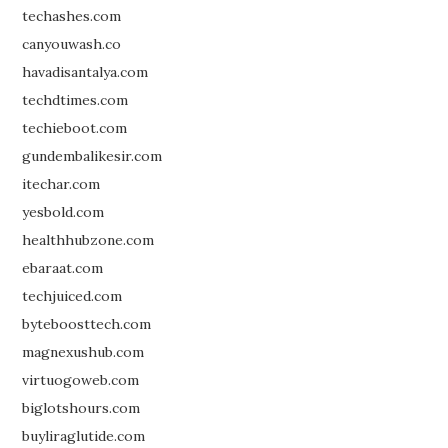
techashes.com
canyouwash.co
havadisantalya.com
techdtimes.com
techieboot.com
gundembalikesir.com
itechar.com
yesbold.com
healthhubzone.com
ebaraat.com
techjuiced.com
byteboosttech.com
magnexushub.com
virtuogoweb.com
biglotshours.com
buyliraglutide.com