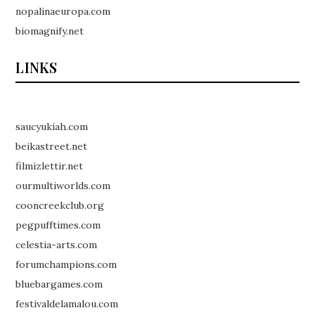
nopalinaeuropa.com
biomagnify.net
LINKS
saucyukiah.com
beikastreet.net
filmizlettir.net
ourmultiworlds.com
cooncreekclub.org
pegpufftimes.com
celestia-arts.com
forumchampions.com
bluebargames.com
festivaldelamalou.com