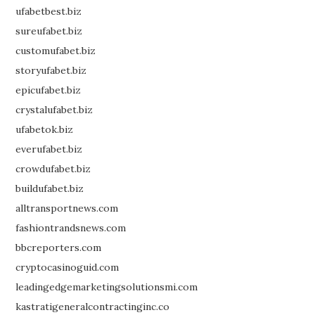
ufabetbest.biz
sureufabet.biz
customufabet.biz
storyufabet.biz
epicufabet.biz
crystalufabet.biz
ufabetok.biz
everufabet.biz
crowdufabet.biz
buildufabet.biz
alltransportnews.com
fashiontrandsnews.com
bbcreporters.com
cryptocasinoguid.com
leadingedgemarketingsolutionsmi.com
kastratigeneralcontractinginc.co