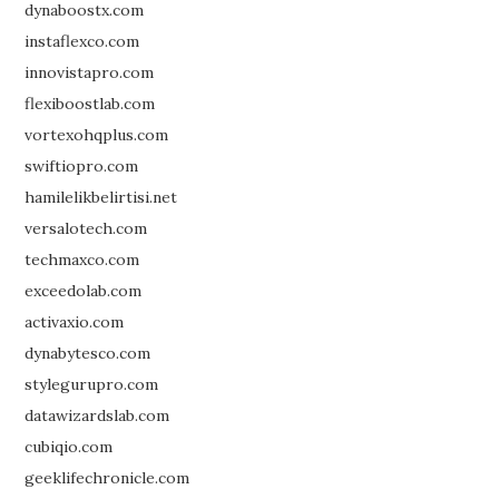
dynaboostx.com
instaflexco.com
innovistapro.com
flexiboostlab.com
vortexohqplus.com
swiftiopro.com
hamilelikbelirtisi.net
versalotech.com
techmaxco.com
exceedolab.com
activaxio.com
dynabytesco.com
stylegurupro.com
datawizardslab.com
cubiqio.com
geeklifechronicle.com