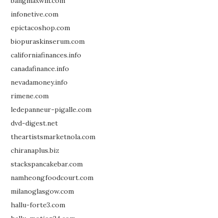
bangmaxwin.com
infonetive.com
epictacoshop.com
biopuraskinserum.com
californiafinances.info
canadafinance.info
nevadamoney.info
rimene.com
ledepanneur-pigalle.com
dvd-digest.net
theartistsmarketnola.com
chiranaplus.biz
stackspancakebar.com
namheongfoodcourt.com
milanoglasgow.com
hallu-forte3.com