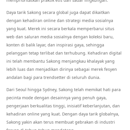
memprioritaskan praktik etis dan sadar lingkungan.
Daya tarik Sakong secara global juga dapat dikaitkan
dengan kehadiran online dan strategi media sosialnya
yang kuat. Merek ini secara berkala memperbarui situs
web dan saluran media sosialnya dengan koleksi baru,
konten di balik layar, dan inspirasi gaya, sehingga
pelanggan tetap terlibat dan terhubung. Kehadiran digital
ini telah membantu Sakong menjangkau khalayak yang
lebih luas dan menjadikan dirinya sebagai merek fesyen
andalan bagi para trendsetter di seluruh dunia.
Dari Seoul hingga Sydney, Sakong telah memikat hati para
pecinta mode dengan desainnya yang penuh gaya,
pengerjaan berkualitas tinggi, inisiatif keberlanjutan, dan
kehadiran online yang kuat. Dengan daya tarik globalnya,
Sakong yakin akan terus membuat gebrakan di industri