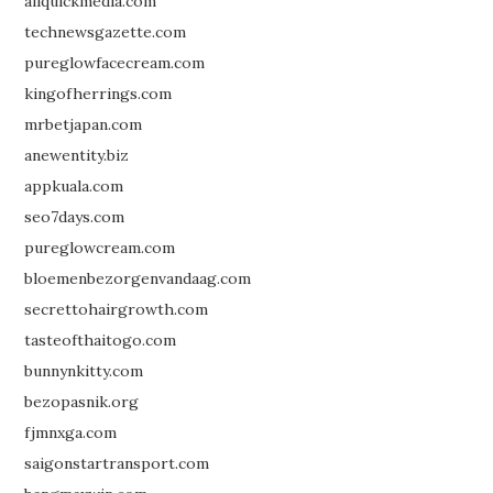
allquickmedia.com
technewsgazette.com
pureglowfacecream.com
kingofherrings.com
mrbetjapan.com
anewentity.biz
appkuala.com
seo7days.com
pureglowcream.com
bloemenbezorgenvandaag.com
secrettohairgrowth.com
tasteofthaitogo.com
bunnynkitty.com
bezopasnik.org
fjmnxga.com
saigonstartransport.com