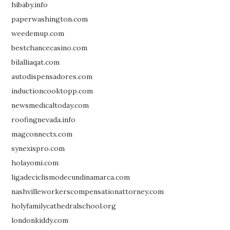
hibaby.info
paperwashington.com
weedemup.com
bestchancecasino.com
bilalliaqat.com
autodispensadores.com
inductioncooktopp.com
newsmedicaltoday.com
roofingnevada.info
magconnectx.com
synexispro.com
holayomi.com
ligadeciclismodecundinamarca.com
nashvilleworkerscompensationattorney.com
holyfamilycathedralschool.org
londonkiddy.com