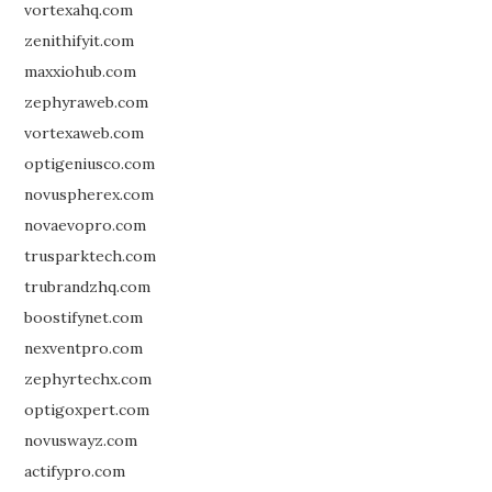
vortexahq.com
zenithifyit.com
maxxiohub.com
zephyraweb.com
vortexaweb.com
optigeniusco.com
novuspherex.com
novaevopro.com
trusparktech.com
trubrandzhq.com
boostifynet.com
nexventpro.com
zephyrtechx.com
optigoxpert.com
novuswayz.com
actifypro.com