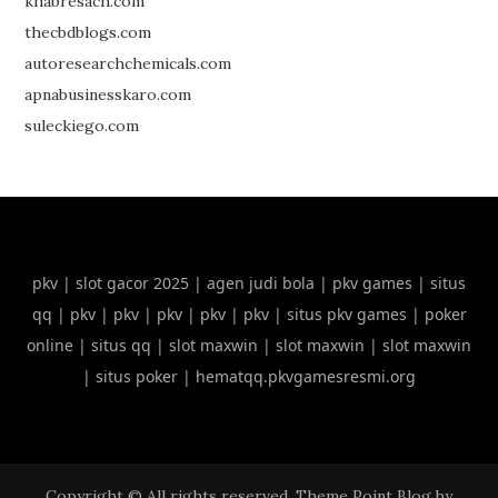
khabresach.com
thecbdblogs.com
autoresearchchemicals.com
apnabusinesskaro.com
suleckiego.com
pkv
|
slot gacor 2025
|
agen judi bola
|
pkv games
|
situs
qq
|
pkv
|
pkv
|
pkv
|
pkv
|
pkv
|
situs pkv games
|
poker
online
|
situs qq
|
slot maxwin
|
slot maxwin
|
slot maxwin
|
situs poker
|
hematqq.pkvgamesresmi.org
Copyright © All rights reserved. Theme Point Blog by