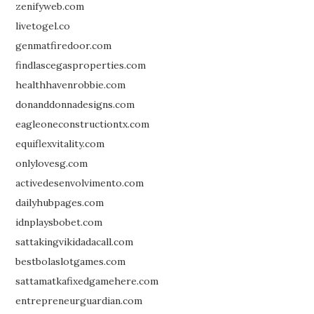
zenifyweb.com
livetogel.co
genmatfiredoor.com
findlascegasproperties.com
healthhavenrobbie.com
donanddonnadesigns.com
eagleoneconstructiontx.com
equiflexvitality.com
onlylovesg.com
activedesenvolvimento.com
dailyhubpages.com
idnplaysbobet.com
sattakingvikidadacall.com
bestbolaslotgames.com
sattamatkafixedgamehere.com
entrepreneurguardian.com