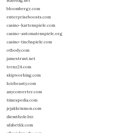
isafebag.net
bloombergz.com
enterpriseboosts.com
casino-kartenspiele.com
casino-automatenspiele.org
casino-tischspiele.com
otbody.com
jamestrust.net
trenz24.com
skipworking.com
loizbeauty.com
anyconverter.com
timespedia.com
jejakkrismon.com
diemthole.biz
ufabetkk.com