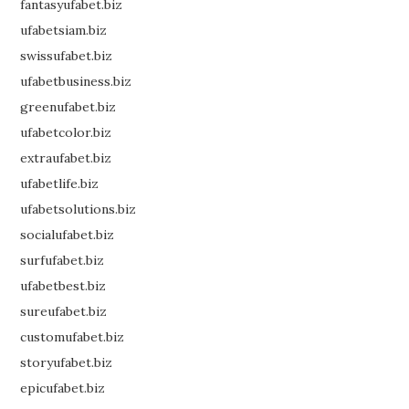
fantasyufabet.biz
ufabetsiam.biz
swissufabet.biz
ufabetbusiness.biz
greenufabet.biz
ufabetcolor.biz
extraufabet.biz
ufabetlife.biz
ufabetsolutions.biz
socialufabet.biz
surfufabet.biz
ufabetbest.biz
sureufabet.biz
customufabet.biz
storyufabet.biz
epicufabet.biz