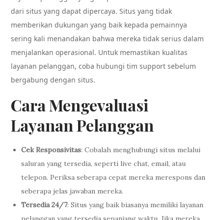
dari situs yang dapat dipercaya. Situs yang tidak
memberikan dukungan yang baik kepada pemainnya
sering kali menandakan bahwa mereka tidak serius dalam
menjalankan operasional. Untuk memastikan kualitas
layanan pelanggan, coba hubungi tim support sebelum
bergabung dengan situs.
Cara Mengevaluasi
Layanan Pelanggan
Cek Responsivitas
: Cobalah menghubungi situs melalui
saluran yang tersedia, seperti live chat, email, atau
telepon. Periksa seberapa cepat mereka merespons dan
seberapa jelas jawaban mereka.
Tersedia 24/7
: Situs yang baik biasanya memiliki layanan
pelanggan yang tersedia sepanjang waktu. Jika mereka