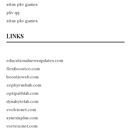
situs pkv games
pkv qq
situs pkv games
LINKS
educationalnewsupdates.com
flexiboostco.com
boostioweb.com
zephyrushub.com
optipathlab.com
dynabytelab.com
evolvionet.com
synexisplus.com
vortexonet.com