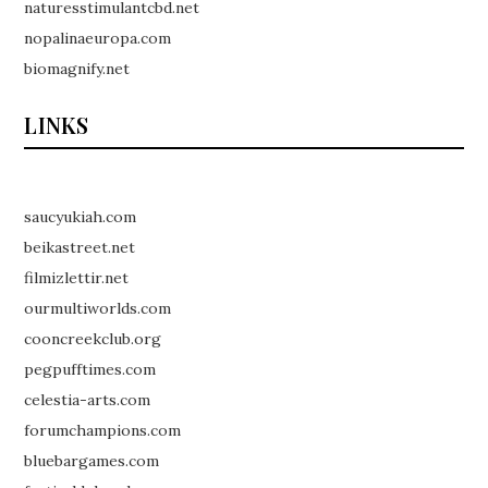
naturesstimulantcbd.net
nopalinaeuropa.com
biomagnify.net
LINKS
saucyukiah.com
beikastreet.net
filmizlettir.net
ourmultiworlds.com
cooncreekclub.org
pegpufftimes.com
celestia-arts.com
forumchampions.com
bluebargames.com