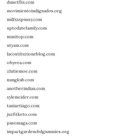
dunetflix.com
movimientoindignados.org
milfxxxpussy.com
uptodatefamily.com
musitop.com
utyam.com
lacostituzioneblog.com
ohyeea.com
zhitiemoe.com
nungkub.com
anotherindian.com
xylemcider.com
taniaetiago.com
juzfitketo.com
pasomaga.com
impactgardencbdgummies.org