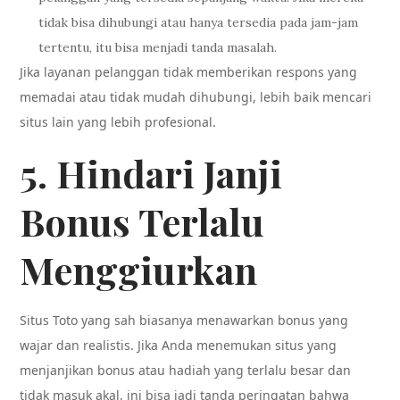
tidak bisa dihubungi atau hanya tersedia pada jam-jam
tertentu, itu bisa menjadi tanda masalah.
Jika layanan pelanggan tidak memberikan respons yang
memadai atau tidak mudah dihubungi, lebih baik mencari
situs lain yang lebih profesional.
5. Hindari Janji
Bonus Terlalu
Menggiurkan
Situs Toto yang sah biasanya menawarkan bonus yang
wajar dan realistis. Jika Anda menemukan situs yang
menjanjikan bonus atau hadiah yang terlalu besar dan
tidak masuk akal, ini bisa jadi tanda peringatan bahwa