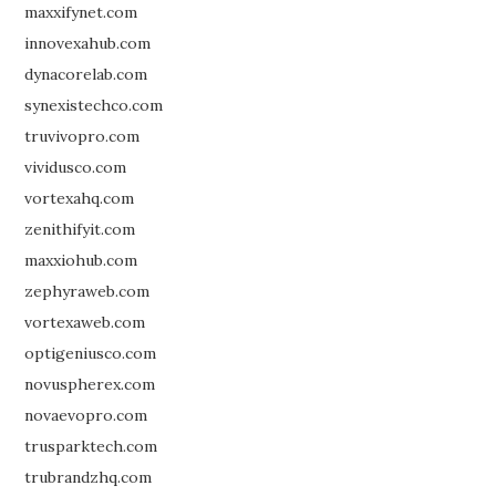
maxxifynet.com
innovexahub.com
dynacorelab.com
synexistechco.com
truvivopro.com
vividusco.com
vortexahq.com
zenithifyit.com
maxxiohub.com
zephyraweb.com
vortexaweb.com
optigeniusco.com
novuspherex.com
novaevopro.com
trusparktech.com
trubrandzhq.com