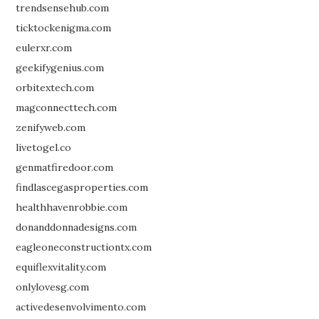
trendsensehub.com
ticktockenigma.com
eulerxr.com
geekifygenius.com
orbitextech.com
magconnecttech.com
zenifyweb.com
livetogel.co
genmatfiredoor.com
findlascegasproperties.com
healthhavenrobbie.com
donanddonnadesigns.com
eagleoneconstructiontx.com
equiflexvitality.com
onlylovesg.com
activedesenvolvimento.com