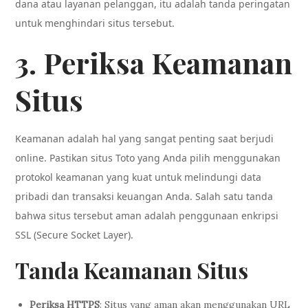
dana atau layanan pelanggan, itu adalah tanda peringatan
untuk menghindari situs tersebut.
3. Periksa Keamanan
Situs
Keamanan adalah hal yang sangat penting saat berjudi
online. Pastikan situs Toto yang Anda pilih menggunakan
protokol keamanan yang kuat untuk melindungi data
pribadi dan transaksi keuangan Anda. Salah satu tanda
bahwa situs tersebut aman adalah penggunaan enkripsi
SSL (Secure Socket Layer).
Tanda Keamanan Situs
Periksa HTTPS
: Situs yang aman akan menggunakan URL