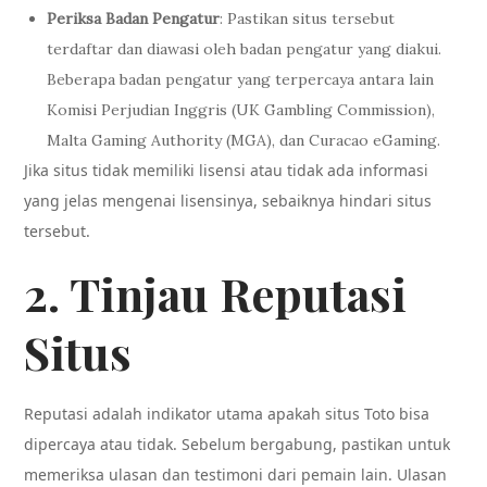
Periksa Badan Pengatur
: Pastikan situs tersebut
terdaftar dan diawasi oleh badan pengatur yang diakui.
Beberapa badan pengatur yang terpercaya antara lain
Komisi Perjudian Inggris (UK Gambling Commission),
Malta Gaming Authority (MGA), dan Curacao eGaming.
Jika situs tidak memiliki lisensi atau tidak ada informasi
yang jelas mengenai lisensinya, sebaiknya hindari situs
tersebut.
2. Tinjau Reputasi
Situs
Reputasi adalah indikator utama apakah situs Toto bisa
dipercaya atau tidak. Sebelum bergabung, pastikan untuk
memeriksa ulasan dan testimoni dari pemain lain. Ulasan