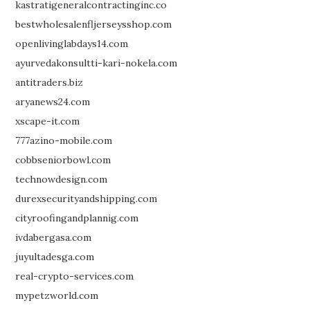
kastratigeneralcontractinginc.co
bestwholesalenfljerseysshop.com
openlivinglabdays14.com
ayurvedakonsultti-kari-nokela.com
antitraders.biz
aryanews24.com
xscape-it.com
777azino-mobile.com
cobbseniorbowl.com
technowdesign.com
durexsecurityandshipping.com
cityroofingandplannig.com
ivdabergasa.com
juyultadesga.com
real-crypto-services.com
mypetzworld.com