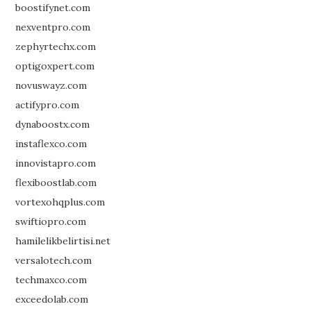
boostifynet.com
nexventpro.com
zephyrtechx.com
optigoxpert.com
novuswayz.com
actifypro.com
dynaboostx.com
instaflexco.com
innovistapro.com
flexiboostlab.com
vortexohqplus.com
swiftiopro.com
hamilelikbelirtisi.net
versalotech.com
techmaxco.com
exceedolab.com