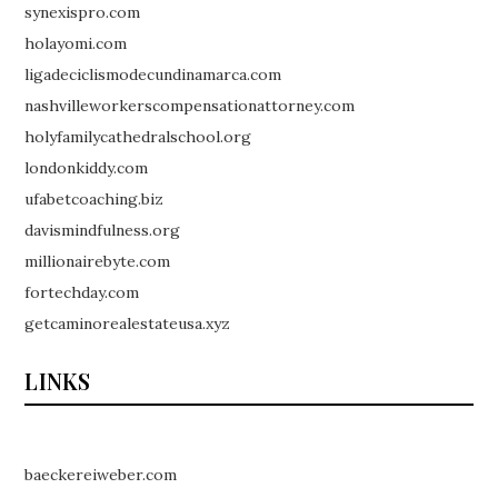
synexispro.com
holayomi.com
ligadeciclismodecundinamarca.com
nashvilleworkerscompensationattorney.com
holyfamilycathedralschool.org
londonkiddy.com
ufabetcoaching.biz
davismindfulness.org
millionairebyte.com
fortechday.com
getcaminorealestateusa.xyz
LINKS
baeckereiweber.com