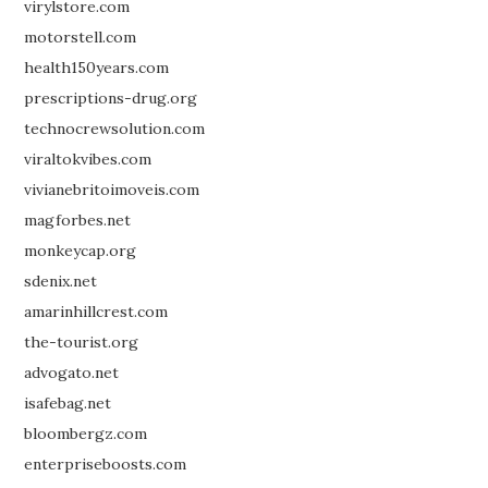
virylstore.com
motorstell.com
health150years.com
prescriptions-drug.org
technocrewsolution.com
viraltokvibes.com
vivianebritoimoveis.com
magforbes.net
monkeycap.org
sdenix.net
amarinhillcrest.com
the-tourist.org
advogato.net
isafebag.net
bloombergz.com
enterpriseboosts.com