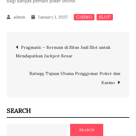
bagi banyak pemain poker online.
January 1, 2025
,
CASINO
SLOT
Post
Pragmatic – Bermain di Situs Judi Slot untuk
Mendapatkan Jackpot Besar
navigation
Ratuqq: Tujuan Utama Penggemar Poker dan
Kasino
SEARCH
SEARCH