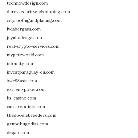
technowdesign.com
durexsecurityandshipping.com
cityroofingandplannig.com
ivdabergasa.com
juyultadesga.com
real-crypto-services.com
mypetzworld.com
infounty.com
investparaguay-eu.com
bwc88asia.com
extrem-poker.com
ks-casino.com
carcarepoints.com
thedoodlebreeders.com
grupohugodias.com
deqair.com