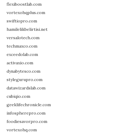
flexiboostlab.com
vortexohqplus.com
swiftiopro.com
hamilelikbelirtisi.net
versalotech.com
techmaxco.com
exceedolab.com
activaxio.com
dynabytesco.com
stylegurupro.com
datawizardslab.com
cubiqio.com
geeklifechronicle.com
infospherepro.com
foodiesavorpro.com
vortexohq.com