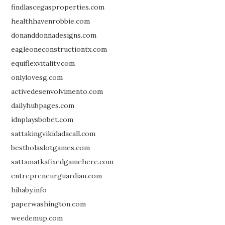
findlascegasproperties.com
healthhavenrobbie.com
donanddonnadesigns.com
eagleoneconstructiontx.com
equiflexvitality.com
onlylovesg.com
activedesenvolvimento.com
dailyhubpages.com
idnplaysbobet.com
sattakingvikidadacall.com
bestbolaslotgames.com
sattamatkafixedgamehere.com
entrepreneurguardian.com
hibaby.info
paperwashington.com
weedemup.com