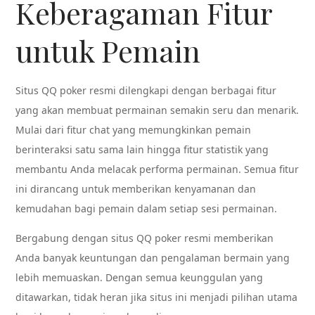
Keberagaman Fitur
untuk Pemain
Situs QQ poker resmi dilengkapi dengan berbagai fitur
yang akan membuat permainan semakin seru dan menarik.
Mulai dari fitur chat yang memungkinkan pemain
berinteraksi satu sama lain hingga fitur statistik yang
membantu Anda melacak performa permainan. Semua fitur
ini dirancang untuk memberikan kenyamanan dan
kemudahan bagi pemain dalam setiap sesi permainan.
Bergabung dengan situs QQ poker resmi memberikan
Anda banyak keuntungan dan pengalaman bermain yang
lebih memuaskan. Dengan semua keunggulan yang
ditawarkan, tidak heran jika situs ini menjadi pilihan utama