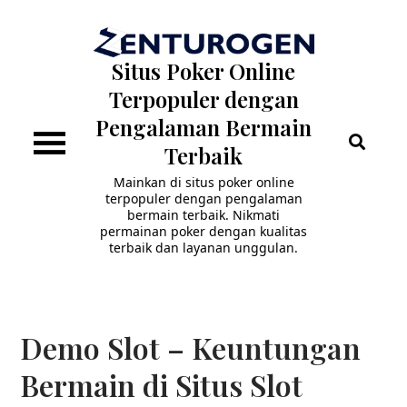
Skip
to
content
Situs Poker Online
Terpopuler dengan
Pengalaman Bermain
Terbaik
Mainkan di situs poker online
terpopuler dengan pengalaman
bermain terbaik. Nikmati
permainan poker dengan kualitas
terbaik dan layanan unggulan.
Demo Slot – Keuntungan
Bermain di Situs Slot