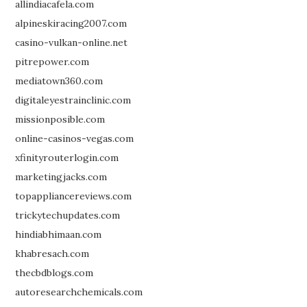
allindiacafela.com
alpineskiracing2007.com
casino-vulkan-online.net
pitrepower.com
mediatown360.com
digitaleyestrainclinic.com
missionposible.com
online-casinos-vegas.com
xfinityrouterlogin.com
marketingjacks.com
topappliancereviews.com
trickytechupdates.com
hindiabhimaan.com
khabresach.com
thecbdblogs.com
autoresearchchemicals.com