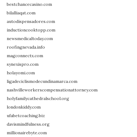
bestchancecasino.com
bilalliaqat.com
autodispensadores.com
inductioncooktopp.com
newsmedicaltoday.com
roofingnevada.info
magconnectx.com
synexispro.com
holayomi.com
ligadeciclismodecundinamarca.com
nashvilleworkerscompensationattorney.com
holyfamilycathedralschool.org
londonkiddy.com
ufabetcoaching.biz
davismindfulness.org
millionairebyte.com