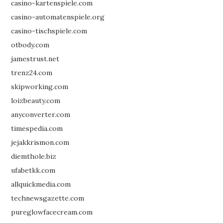
casino-kartenspiele.com
casino-automatenspiele.org
casino-tischspiele.com
otbody.com
jamestrust.net
trenz24.com
skipworking.com
loizbeauty.com
anyconverter.com
timespedia.com
jejakkrismon.com
diemthole.biz
ufabetkk.com
allquickmedia.com
technewsgazette.com
pureglowfacecream.com