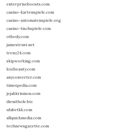
enterpriseboosts.com
casino-kartenspiele.com
casino-automatenspiele.org
casino-tischspiele.com
otbody.com
jamestrust.net
trenz24.com
skipworking.com
loizbeauty.com
anyconverter.com
timespedia.com
jejakkrismon.com
diemthole.biz
ufabetkk.com
allquickmedia.com
technewsgazette.com