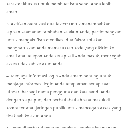
karakter khusus untuk membuat kata sandi Anda lebih
aman.
3. Aktifkan otentikasi dua faktor: Untuk menambahkan
lapisan keamanan tambahan ke akun Anda, pertimbangkan
untuk mengaktifkan otentikasi dua faktor. Ini akan
mengharuskan Anda memasukkan kode yang dikirim ke
email atau telepon Anda setiap kali Anda masuk, mencegah
akses tidak sah ke akun Anda.
4. Menjaga informasi login Anda aman: penting untuk
menjaga informasi login Anda tetap aman setiap saat.
Hindari berbagi nama pengguna dan kata sandi Anda
dengan siapa pun, dan berhati -hatilah saat masuk di
komputer atau jaringan publik untuk mencegah akses yang
tidak sah ke akun Anda.
5. Tetap diperbarui tentang langkah -langkah keamanan: