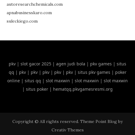
autoresearchchemicals.com
apnabusinesskaro.com
suleckiego.com
pkv
|
slot gacor 2025
|
agen judi bola
|
pkv games
|
situs
qq
|
pkv
|
pkv
|
pkv
|
pkv
|
pkv
|
situs pkv games
|
poker
online
|
situs qq
|
slot maxwin
|
slot maxwin
|
slot maxwin
|
situs poker
|
hematqq.pkvgamesresmi.org
Copyright © All rights reserved. Theme Point Blog by
Creativ Themes