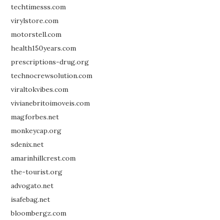
techtimesss.com
virylstore.com
motorstell.com
health150years.com
prescriptions-drug.org
technocrewsolution.com
viraltokvibes.com
vivianebritoimoveis.com
magforbes.net
monkeycap.org
sdenix.net
amarinhillcrest.com
the-tourist.org
advogato.net
isafebag.net
bloombergz.com