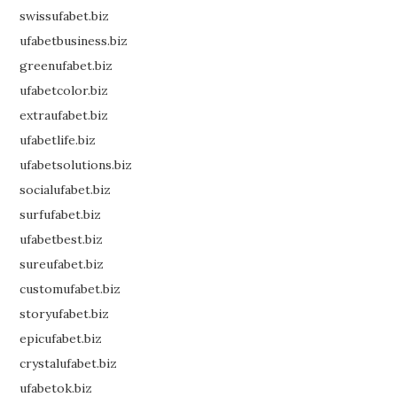
swissufabet.biz
ufabetbusiness.biz
greenufabet.biz
ufabetcolor.biz
extraufabet.biz
ufabetlife.biz
ufabetsolutions.biz
socialufabet.biz
surfufabet.biz
ufabetbest.biz
sureufabet.biz
customufabet.biz
storyufabet.biz
epicufabet.biz
crystalufabet.biz
ufabetok.biz