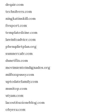
deqair.com
techsilvers.com
ningkatinskill.com
fivsport.com
templatedzine.com
lawinfoadvice.com
phenqdietplan.org
sumnercafe.com
dunetflix.com
movimientoindignados.org
milfxxxpussy.com
uptodatefamily.com
musitop.com
utyam.com
lacostituzioneblog.com
ohyeea.com