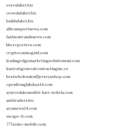
everufabet.biz
crowdufabet.biz
buildufabet.biz
alltransportnews.com
fashiontrandsnews.com
bbcreporters.com
cryptocasinoguid.com
leadingedgemarketingsolutionsmi.com
kastratigeneralcontractinginc.co
bestwholesalenfljerseysshop.com
openlivinglabdays14.com
ayurvedakonsultti-kari-nokela.com
antitraders.biz
aryanews24.com
xscape-it.com
777azino-mobile.com