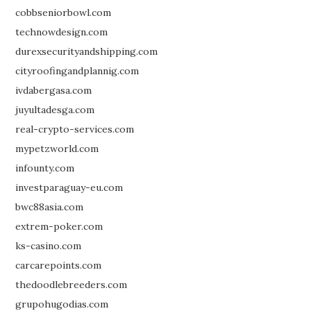
cobbseniorbowl.com
technowdesign.com
durexsecurityandshipping.com
cityroofingandplannig.com
ivdabergasa.com
juyultadesga.com
real-crypto-services.com
mypetzworld.com
infounty.com
investparaguay-eu.com
bwc88asia.com
extrem-poker.com
ks-casino.com
carcarepoints.com
thedoodlebreeders.com
grupohugodias.com