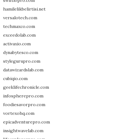
swiftiopro.com
hamilelikbelirtisi.net
versalotech.com
techmaxco.com
exceedolab.com
activaxio.com
dynabytesco.com
stylegurupro.com
datawizardslab.com
cubiqio.com
geeklifechronicle.com
infospherepro.com
foodiesavorpro.com
vortexohq.com
epicadventurepro.com
insightwavelab.com