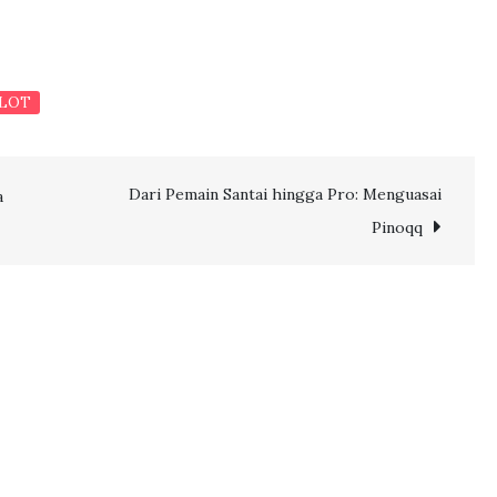
LOT
Dari Pemain Santai hingga Pro: Menguasai
a
Pinoqq