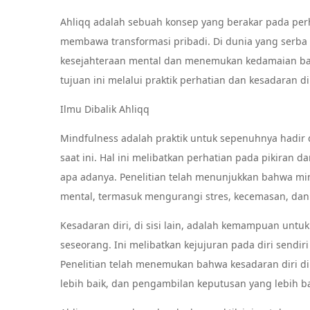
Ahliqq adalah sebuah konsep yang berakar pada perh
membawa transformasi pribadi. Di dunia yang serba 
kesejahteraan mental dan menemukan kedamaian ba
tujuan ini melalui praktik perhatian dan kesadaran dir
Ilmu Dibalik Ahliqq
Mindfulness adalah praktik untuk sepenuhnya hadir 
saat ini. Hal ini melibatkan perhatian pada pikira
apa adanya. Penelitian telah menunjukkan bahwa m
mental, termasuk mengurangi stres, kecemasan, dan
Kesadaran diri, di sisi lain, adalah kemampuan unt
seseorang. Ini melibatkan kejujuran pada diri send
Penelitian telah menemukan bahwa kesadaran diri d
lebih baik, dan pengambilan keputusan yang lebih ba