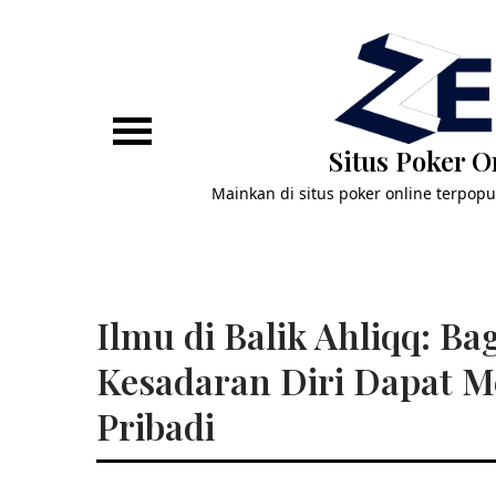
Skip
to
content
Situs Poker 
Mainkan di situs poker online terpop
Ilmu di Balik Ahliqq: B
Kesadaran Diri Dapat M
Pribadi