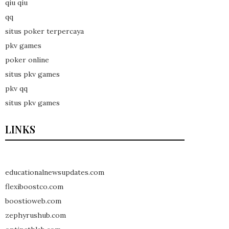
qiu qiu
qq
situs poker terpercaya
pkv games
poker online
situs pkv games
pkv qq
situs pkv games
LINKS
educationalnewsupdates.com
flexiboostco.com
boostioweb.com
zephyrushub.com