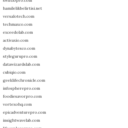
swiftiopro.com
hamilelikbelirtisi.net
versalotech.com
techmaxco.com
exceedolab.com
activaxio.com
dynabytesco.com
stylegurupro.com
datawizardslab.com
cubiqio.com
geeklifechronicle.com
infospherepro.com
foodiesavorpro.com
vortexohq.com
epicadventurepro.com
insightwavelab.com