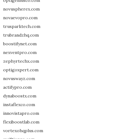
optigeniusco.com
novuspherex.com
novaevopro.com
trusparktech.com
trubrandzhq.com
boostifynet.com
nexventpro.com
zephyrtechx.com
optigoxpert.com
novuswayz.com
actifypro.com
dynaboostx.com
instaflexco.com
innovistapro.com
flexiboostlab.com
vortexohqplus.com