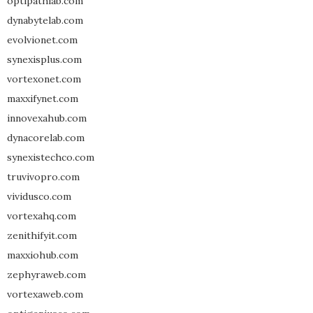
optipathlab.com
dynabytelab.com
evolvionet.com
synexisplus.com
vortexonet.com
maxxifynet.com
innovexahub.com
dynacorelab.com
synexistechco.com
truvivopro.com
vividusco.com
vortexahq.com
zenithifyit.com
maxxiohub.com
zephyraweb.com
vortexaweb.com