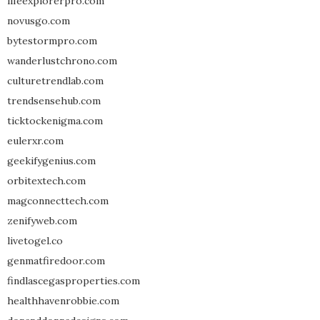
lifeexplorerpro.com
novusgo.com
bytestormpro.com
wanderlustchrono.com
culturetrendlab.com
trendsensehub.com
ticktockenigma.com
eulerxr.com
geekifygenius.com
orbitextech.com
magconnecttech.com
zenifyweb.com
livetogel.co
genmatfiredoor.com
findlascegasproperties.com
healthhavenrobbie.com