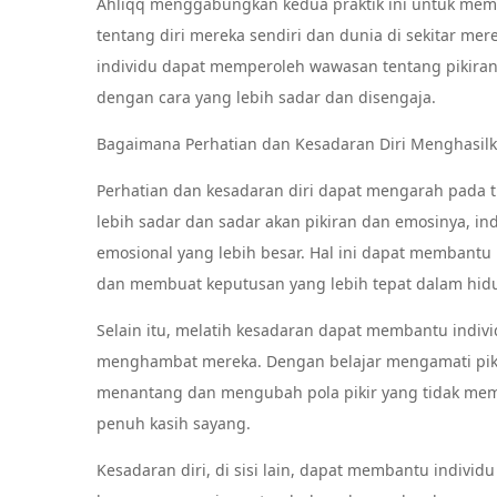
Ahliqq menggabungkan kedua praktik ini untuk m
tentang diri mereka sendiri dan dunia di sekitar me
individu dapat memperoleh wawasan tentang pikiran,
dengan cara yang lebih sadar dan disengaja.
Bagaimana Perhatian dan Kesadaran Diri Menghasilk
Perhatian dan kesadaran diri dapat mengarah pada 
lebih sadar dan sadar akan pikiran dan emosinya, 
emosional yang lebih besar. Hal ini dapat membantu
dan membuat keputusan yang lebih tepat dalam hid
Selain itu, melatih kesadaran dapat membantu indiv
menghambat mereka. Dengan belajar mengamati piki
menantang dan mengubah pola pikir yang tidak memb
penuh kasih sayang.
Kesadaran diri, di sisi lain, dapat membantu indivi