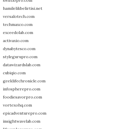
swiftiopro.com
hamilelikbelirtisi.net
versalotech.com
techmaxco.com
exceedolab.com
activaxio.com
dynabytesco.com
stylegurupro.com
datawizardslab.com
cubiqio.com
geeklifechronicle.com
infospherepro.com
foodiesavorpro.com
vortexohq.com
epicadventurepro.com
insightwavelab.com