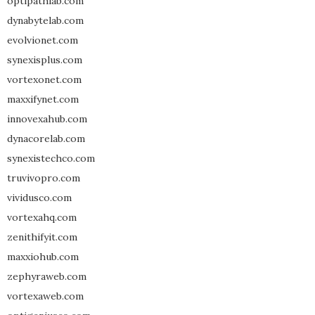
optipathlab.com
dynabytelab.com
evolvionet.com
synexisplus.com
vortexonet.com
maxxifynet.com
innovexahub.com
dynacorelab.com
synexistechco.com
truvivopro.com
vividusco.com
vortexahq.com
zenithifyit.com
maxxiohub.com
zephyraweb.com
vortexaweb.com