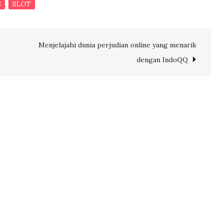
,
S
SLOT
Menjelajahi dunia perjudian online yang menarik
dengan IndoQQ