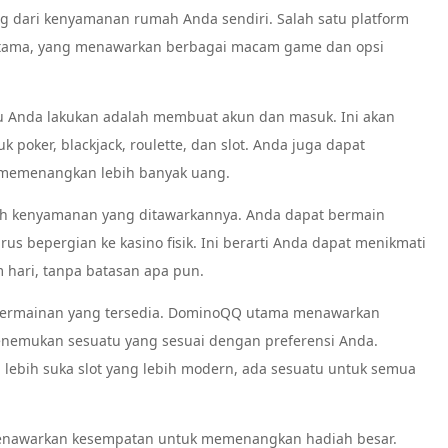
dari kenyamanan rumah Anda sendiri. Salah satu platform
 utama, yang menawarkan berbagai macam game dan opsi
 Anda lakukan adalah membuat akun dan masuk. Ini akan
poker, blackjack, roulette, dan slot. Anda juga dapat
k memenangkan lebih banyak uang.
lah kenyamanan yang ditawarkannya. Anda dapat bermain
us bepergian ke kasino fisik. Ini berarti Anda dapat menikmati
 hari, tanpa batasan apa pun.
i permainan yang tersedia. DominoQQ utama menawarkan
enemukan sesuatu yang sesuai dengan preferensi Anda.
lebih suka slot yang lebih modern, ada sesuatu untuk semua
 menawarkan kesempatan untuk memenangkan hadiah besar.