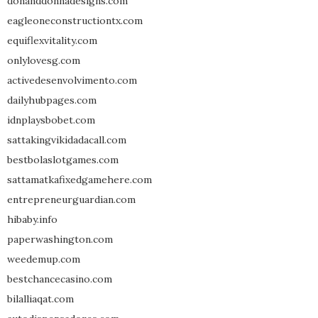
donanddonnadesigns.com
eagleoneconstructiontx.com
equiflexvitality.com
onlylovesg.com
activedesenvolvimento.com
dailyhubpages.com
idnplaysbobet.com
sattakingvikidadacall.com
bestbolaslotgames.com
sattamatkafixedgamehere.com
entrepreneurguardian.com
hibaby.info
paperwashington.com
weedemup.com
bestchancecasino.com
bilalliaqat.com