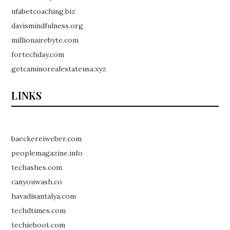
ufabetcoaching.biz
davismindfulness.org
millionairebyte.com
fortechday.com
getcaminorealestateusa.xyz
LINKS
baeckereiweber.com
peoplemagazine.info
techashes.com
canyouwash.co
havadisantalya.com
techdtimes.com
techieboot.com