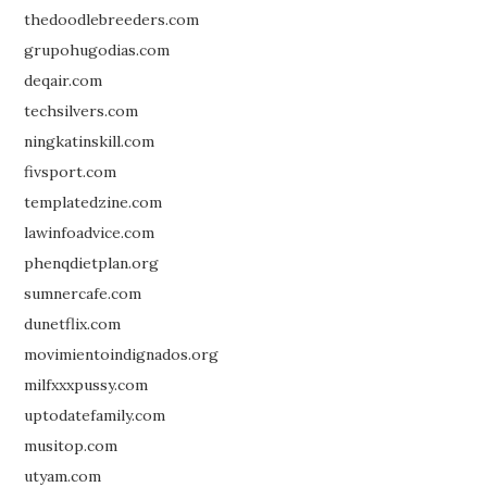
thedoodlebreeders.com
grupohugodias.com
deqair.com
techsilvers.com
ningkatinskill.com
fivsport.com
templatedzine.com
lawinfoadvice.com
phenqdietplan.org
sumnercafe.com
dunetflix.com
movimientoindignados.org
milfxxxpussy.com
uptodatefamily.com
musitop.com
utyam.com