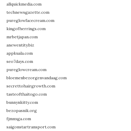
allquickmedia.com
technewsgazette.com
pureglowfacecream.com
kingofherrings.com
mrbetjapan.com
anewentity.biz
appkuala.com
seo7days.com
pureglowcream.com
bloemenbezorgenvandaag.com
secrettohairgrowth.com
tasteofthaitogo.com
bunnynkitty.com
bezopasnik.org
fjmnxga.com
saigonstartransport.com