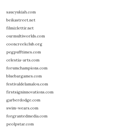
saucyukiah.com
beikastreet.net
filmizlettir.net
ourmultiworlds.com
cooncreekclub.org
pegpufftimes.com
celestia-arts.com
forumchampions.com
bluebargames.com
festivaldelamalou.com
firstsigninnovations.com
garberdodge.com
swim-wears.com
forgrantedmedia.com
peolpstar.com