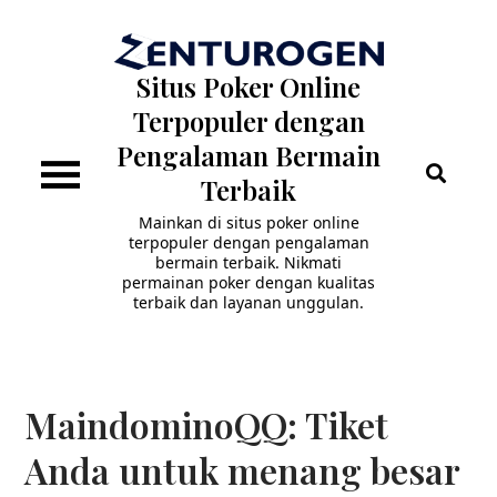
Skip
to
content
Situs Poker Online
Terpopuler dengan
Pengalaman Bermain
Terbaik
Mainkan di situs poker online
terpopuler dengan pengalaman
bermain terbaik. Nikmati
permainan poker dengan kualitas
terbaik dan layanan unggulan.
MaindominoQQ: Tiket
Anda untuk menang besar