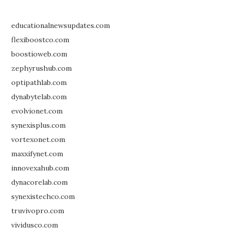
educationalnewsupdates.com
flexiboostco.com
boostioweb.com
zephyrushub.com
optipathlab.com
dynabytelab.com
evolvionet.com
synexisplus.com
vortexonet.com
maxxifynet.com
innovexahub.com
dynacorelab.com
synexistechco.com
truvivopro.com
vividusco.com