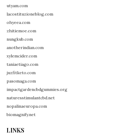
utyam.com
lacostituzioneblog.com
ohyeea.com
zhitiemoe.com
nungkub.com
anotherindian.com
xylemcider.com
taniaetiago.com
juzfitketo.com
pasomaga.com
impactgardencbdgummies.org
naturesstimulantcbd.net
nopalinaeuropa.com
biomagnify.net
LINKS