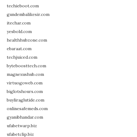
techieboot.com
gundembalikesir.com
itechar.com
yesbold.com
healthhubzone.com
ebaraat.com
techjuiced.com
byteboosttech.com
magnexushub.com
virtuogoweb.com
biglotshours.com
buyliraglutide.com
onlinesafemeds.com
gyanibhandar.com
ufabetwarp.biz
ufabetclip.biz