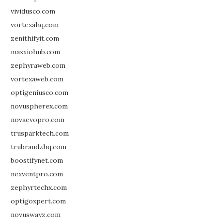
vividusco.com
vortexahq.com
zenithifyit.com
maxxiohub.com
zephyraweb.com
vortexaweb.com
optigeniusco.com
novuspherex.com
novaevopro.com
trusparktech.com
trubrandzhq.com
boostifynet.com
nexventpro.com
zephyrtechx.com
optigoxpert.com
novuswayz.com