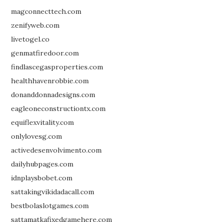
magconnecttech.com
zenifyweb.com
livetogel.co
genmatfiredoor.com
findlascegasproperties.com
healthhavenrobbie.com
donanddonnadesigns.com
eagleoneconstructiontx.com
equiflexvitality.com
onlylovesg.com
activedesenvolvimento.com
dailyhubpages.com
idnplaysbobet.com
sattakingvikidadacall.com
bestbolaslotgames.com
sattamatkafixedgamehere.com