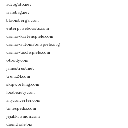
advogato.net
isafebag.net
bloombergz.com
enterpriseboosts.com
casino-kartenspiele.com
casino-automatenspiele.org
casino-tischspiele.com
otbody.com
jamestrust.net
trenz24.com
skipworking.com
loizbeauty.com
anyconverter.com
timespedia.com
jejakkrismon.com
diemthole.biz