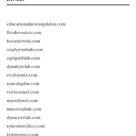
educationalnewsupdates.com
flexiboostco.com
boostioweb.com
zephyrushub.com
optipathlab.com
dynabytelab.com
evolvionet.com
synexisplus.com
vortexonet.com
maxxifynet.com
innovexahub.com
dynacorelab.com
synexistechco.com
truvivopro.com