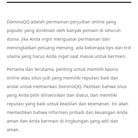
DominoQQ adalah permainan perjudian online yang
populer yang dinikmati oleh banyak pemain di seluruh
dunia. Jika Anda ingin menguasai permainan dan
meningkatkan peluang menang, ada beberapa tips dan trik
utama yang harus Anda ingat saat masuk untuk bermain.
Pertama dan terutama, penting untuk memilih kasino
online atau situs judi yang memiliki reputasi baik dan
andal untuk memainkan DominoQQ. Pastikan bahwa situs
yang Anda pilih dilisensikan dan diatur, dan memiliki
reputasi yang baik untuk keadilan dan keamanan. Ini akan
memastikan bahwa informasi pribadi dan keuangan Anda
aman dan Anda bermain di lingkungan yang adil dan
aman.