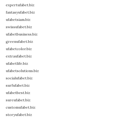
expertufabet.biz
fantasyufabet.biz
ufabetsiam.biz
swissufabet.biz
ufabetbusiness.biz
greenufabet.biz
ufabetcolor.biz
extraufabet.biz
ufabetlife.biz
ufabetsolutions.biz
socialufabet.biz
surfufabet.biz
ufabetbest.biz
sureufabet.biz
customufabet.biz
storyufabet.biz