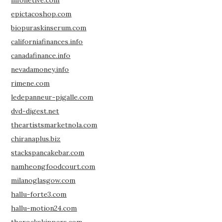
epictacoshop.com
biopuraskinserum.com
californiafinances.info
canadafinance.info
nevadamoney.info
rimene.com
ledepanneur-pigalle.com
dvd-digest.net
theartistsmarketnola.com
chiranaplus.biz
stackspancakebar.com
namheongfoodcourt.com
milanoglasgow.com
hallu-forte3.com
hallu-motion24.com
therockskippers.com