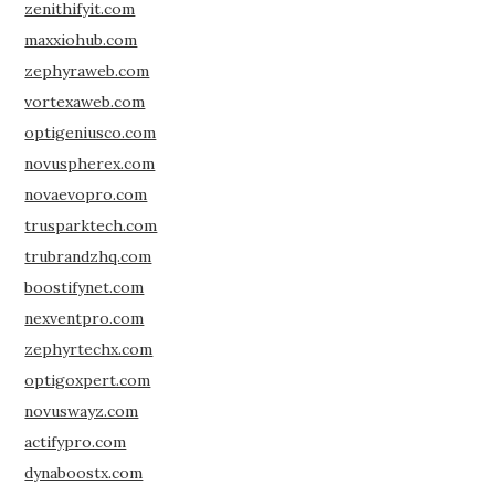
zenithifyit.com
maxxiohub.com
zephyraweb.com
vortexaweb.com
optigeniusco.com
novuspherex.com
novaevopro.com
trusparktech.com
trubrandzhq.com
boostifynet.com
nexventpro.com
zephyrtechx.com
optigoxpert.com
novuswayz.com
actifypro.com
dynaboostx.com