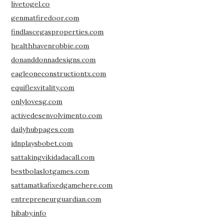
livetogel.co
genmatfiredoor.com
findlascegasproperties.com
healthhavenrobbie.com
donanddonnadesigns.com
eagleoneconstructiontx.com
equiflexvitality.com
onlylovesg.com
activedesenvolvimento.com
dailyhubpages.com
idnplaysbobet.com
sattakingvikidadacall.com
bestbolaslotgames.com
sattamatkafixedgamehere.com
entrepreneurguardian.com
hibaby.info