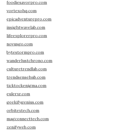
foodiesavorpro.com
vortexohq.com
epicadventurepro.com
insightwavelab.com
lifeexplorerpro.com
novusgo.com
bytestormpro.com
wanderlustchrono.com
culturetrendlab.com
trendsensehub.com
ticktockenigma.com
eulerxr.com
geekifygenius.com
orbitextech.com
magconnecttech.com
zenifyweb.com