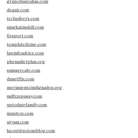
grupohugodias.com
deqair.com
techsilvers.com
ningkatinskill.com
fivsport.com
templatedzine.com
lawinfoadvice.com
phenqdietplan.org
sumnercafe.com
dunetflix.com
movimientoindignados.org
milfxxxpussy.com
uptodatefamily.com
musitop.com
utyam.com
lacostituzioneblog.com