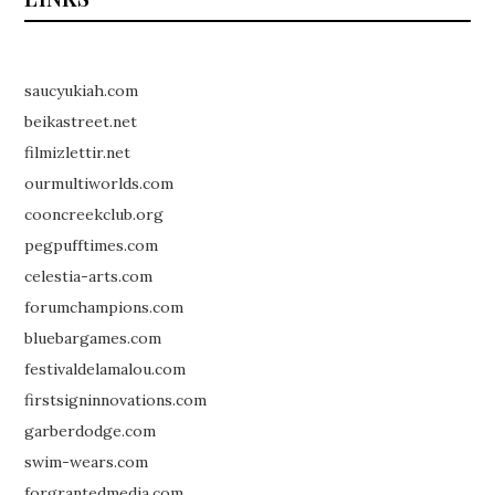
saucyukiah.com
beikastreet.net
filmizlettir.net
ourmultiworlds.com
cooncreekclub.org
pegpufftimes.com
celestia-arts.com
forumchampions.com
bluebargames.com
festivaldelamalou.com
firstsigninnovations.com
garberdodge.com
swim-wears.com
forgrantedmedia.com