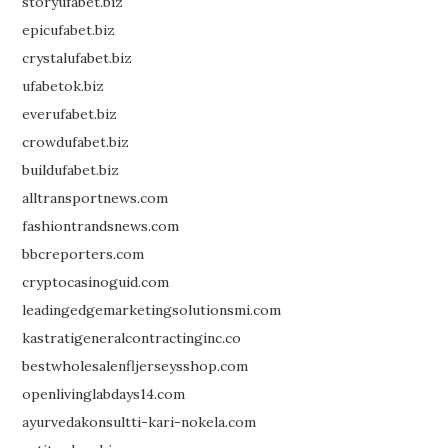
storyufabet.biz
epicufabet.biz
crystalufabet.biz
ufabetok.biz
everufabet.biz
crowdufabet.biz
buildufabet.biz
alltransportnews.com
fashiontrandsnews.com
bbcreporters.com
cryptocasinoguid.com
leadingedgemarketingsolutionsmi.com
kastratigeneralcontractinginc.co
bestwholesalenfljerseysshop.com
openlivinglabdays14.com
ayurvedakonsultti-kari-nokela.com