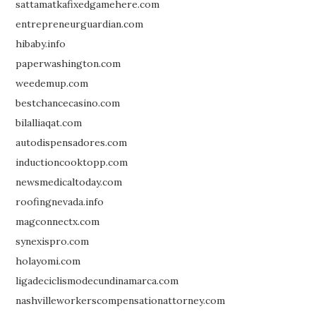
sattamatkafixedgamehere.com
entrepreneurguardian.com
hibaby.info
paperwashington.com
weedemup.com
bestchancecasino.com
bilalliaqat.com
autodispensadores.com
inductioncooktopp.com
newsmedicaltoday.com
roofingnevada.info
magconnectx.com
synexispro.com
holayomi.com
ligadeciclismodecundinamarca.com
nashvilleworkerscompensationattorney.com