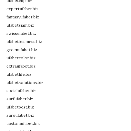
ufabetclip.biz
expertufabet.biz
fantasyufabet.biz
ufabetsiam.biz
swissufabet.biz
ufabetbusiness.biz
greenufabet.biz
ufabetcolor.biz
extraufabet.biz
ufabetlife.biz
ufabetsolutions.biz
socialufabet.biz
surfufabet.biz
ufabetbest.biz
sureufabet.biz
customufabet.biz