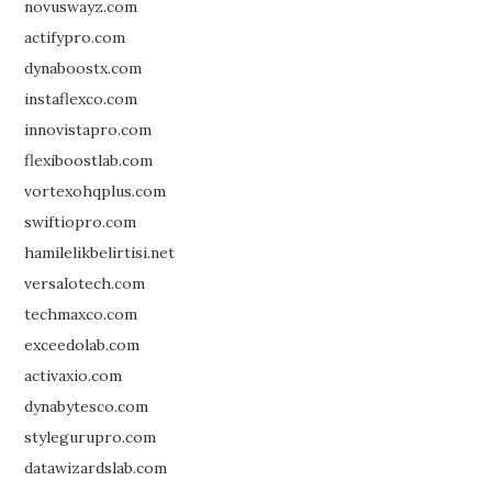
novuswayz.com
actifypro.com
dynaboostx.com
instaflexco.com
innovistapro.com
flexiboostlab.com
vortexohqplus.com
swiftiopro.com
hamilelikbelirtisi.net
versalotech.com
techmaxco.com
exceedolab.com
activaxio.com
dynabytesco.com
stylegurupro.com
datawizardslab.com