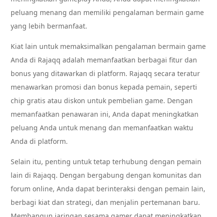
peluang menang dan memiliki pengalaman bermain game
yang lebih bermanfaat.
Kiat lain untuk memaksimalkan pengalaman bermain game
Anda di Rajaqq adalah memanfaatkan berbagai fitur dan
bonus yang ditawarkan di platform. Rajaqq secara teratur
menawarkan promosi dan bonus kepada pemain, seperti
chip gratis atau diskon untuk pembelian game. Dengan
memanfaatkan penawaran ini, Anda dapat meningkatkan
peluang Anda untuk menang dan memanfaatkan waktu
Anda di platform.
Selain itu, penting untuk tetap terhubung dengan pemain
lain di Rajaqq. Dengan bergabung dengan komunitas dan
forum online, Anda dapat berinteraksi dengan pemain lain,
berbagi kiat dan strategi, dan menjalin pertemanan baru.
Membangun jaringan sesama gamer dapat meningkatkan