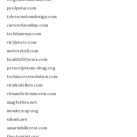
peolpstar.com
tylerscustomdesign.com
carworksonline.com
techtimesss.com
virylstore.com
motorstell.com
health150years.com
prescriptions-drug.org
technocrewsolution.com
viraltokvibes.com
vivianebritoimoveis.com
magforbes.net
monkeycap.org
sdenix.net
amarinhillcrest.com
the-tourist.org