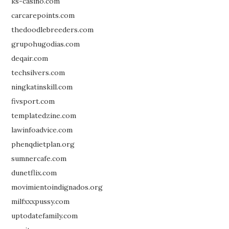
ks-casino.com
carcarepoints.com
thedoodlebreeders.com
grupohugodias.com
deqair.com
techsilvers.com
ningkatinskill.com
fivsport.com
templatedzine.com
lawinfoadvice.com
phenqdietplan.org
sumnercafe.com
dunetflix.com
movimientoindignados.org
milfxxxpussy.com
uptodatefamily.com