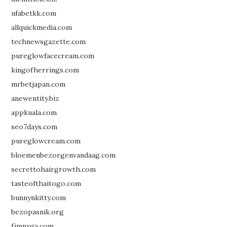
ufabetkk.com
allquickmedia.com
technewsgazette.com
pureglowfacecream.com
kingofherrings.com
mrbetjapan.com
anewentity.biz
appkuala.com
seo7days.com
pureglowcream.com
bloemenbezorgenvandaag.com
secrettohairgrowth.com
tasteofthaitogo.com
bunnynkitty.com
bezopasnik.org
fjmnxga.com