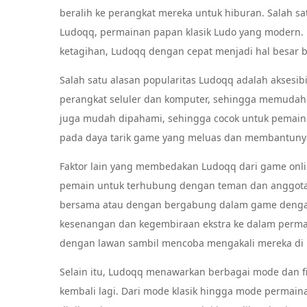
beralih ke perangkat mereka untuk hiburan. Salah 
Ludoqq, permainan papan klasik Ludo yang moder
ketagihan, Ludoqq dengan cepat menjadi hal besar b
Salah satu alasan popularitas Ludoqq adalah aksesibi
perangkat seluler dan komputer, sehingga memudah
juga mudah dipahami, sehingga cocok untuk pemain seg
pada daya tarik game yang meluas dan membantunya
Faktor lain yang membedakan Ludoqq dari game onli
pemain untuk terhubung dengan teman dan anggot
bersama atau dengan bergabung dalam game dengan 
kesenangan dan kegembiraan ekstra ke dalam perma
dengan lawan sambil mencoba mengakali mereka di
Selain itu, Ludoqq menawarkan berbagai mode dan f
kembali lagi. Dari mode klasik hingga mode permain