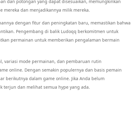
apan dan potongan yang dapat disesuaikan, memungkinkan
 mereka dan menjadikannya milik mereka.
inannya dengan fitur dan peningkatan baru, memastikan bahwa
nantikan. Pengembang di balik Ludoqq berkomitmen untuk
tkan permainan untuk memberikan pengalaman bermain
ial, variasi mode permainan, dan pembaruan rutin
ame online. Dengan semakin populernya dan basis pemain
sar berikutnya dalam game online. Jika Anda belum
k terjun dan melihat semua hype yang ada.