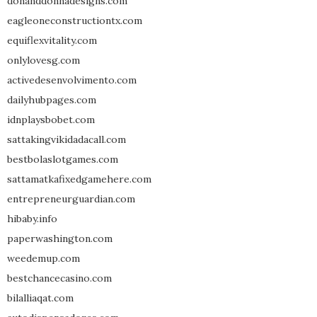
donanddonnadesigns.com
eagleoneconstructiontx.com
equiflexvitality.com
onlylovesg.com
activedesenvolvimento.com
dailyhubpages.com
idnplaysbobet.com
sattakingvikidadacall.com
bestbolaslotgames.com
sattamatkafixedgamehere.com
entrepreneurguardian.com
hibaby.info
paperwashington.com
weedemup.com
bestchancecasino.com
bilalliaqat.com