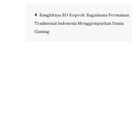
Post
Bangkitnya BD Koprok: Bagaimana Permainan
Tradisional Indonesia Menggemparkan Dunia
navigation
Gaming