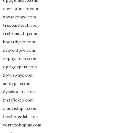
optigeniusco.com
novuspherex.com
novaevopro.com
trusparktech.com
trubrandzhq.com
boostifynet.com
nexventpro.com
zephyrtechx.com
optigoxpert.com
novuswayz.com
actifypro.com
dynaboostx.com
instaflexco.com
innovistapro.com
flexiboostlab.com
vortexohqplus.com