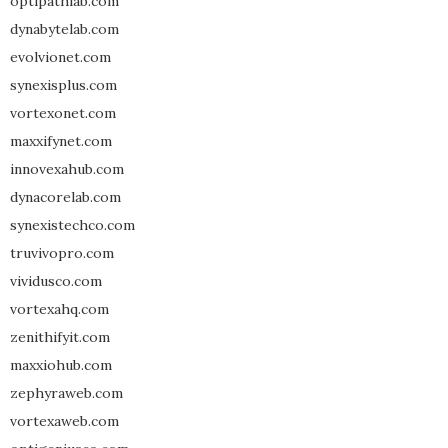
optipathlab.com
dynabytelab.com
evolvionet.com
synexisplus.com
vortexonet.com
maxxifynet.com
innovexahub.com
dynacorelab.com
synexistechco.com
truvivopro.com
vividusco.com
vortexahq.com
zenithifyit.com
maxxiohub.com
zephyraweb.com
vortexaweb.com