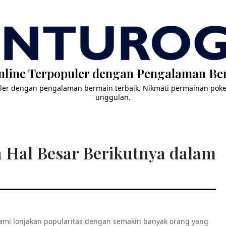
Online Terpopuler dengan Pengalaman Be
uler dengan pengalaman bermain terbaik. Nikmati permainan poke
unggulan.
 Hal Besar Berikutnya dalam
ami lonjakan popularitas dengan semakin banyak orang yang