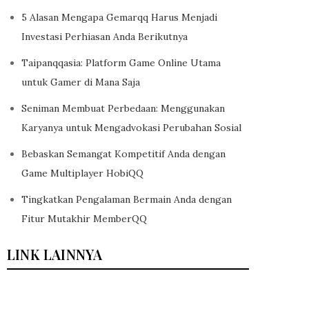
5 Alasan Mengapa Gemarqq Harus Menjadi
Investasi Perhiasan Anda Berikutnya
Taipanqqasia: Platform Game Online Utama
untuk Gamer di Mana Saja
Seniman Membuat Perbedaan: Menggunakan
Karyanya untuk Mengadvokasi Perubahan Sosial
Bebaskan Semangat Kompetitif Anda dengan
Game Multiplayer HobiQQ
Tingkatkan Pengalaman Bermain Anda dengan
Fitur Mutakhir MemberQQ
LINK LAINNYA