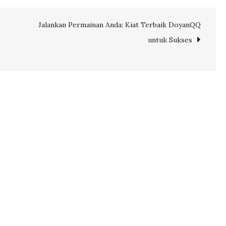
Jalankan Permainan Anda: Kiat Terbaik DoyanQQ
untuk Sukses