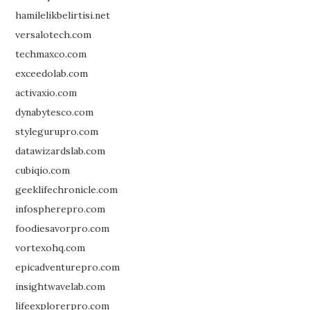
hamilelikbelirtisi.net
versalotech.com
techmaxco.com
exceedolab.com
activaxio.com
dynabytesco.com
stylegurupro.com
datawizardslab.com
cubiqio.com
geeklifechronicle.com
infospherepro.com
foodiesavorpro.com
vortexohq.com
epicadventurepro.com
insightwavelab.com
lifeexplorerpro.com