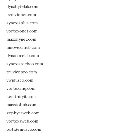
dynabytelab.com
evolvionet.com
synexisplus.com
vortexonet.com
maxxifynet.com
innovexahub.com
dynacorelab.com
synexistechco.com
truvivopro.com
vividusco.com
vortexahq.com
zenithifyit.com
maxxiohub.com
zephyraweb.com
vortexaweb.com
optigeniusco.com