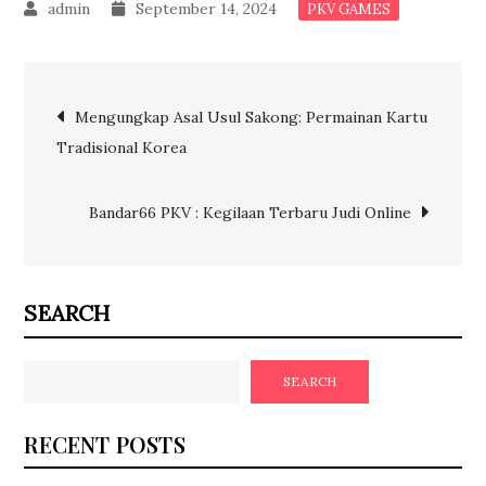
September 14, 2024
PKV GAMES
Post
Mengungkap Asal Usul Sakong: Permainan Kartu
Tradisional Korea
navigation
Bandar66 PKV : Kegilaan Terbaru Judi Online
SEARCH
SEARCH
RECENT POSTS