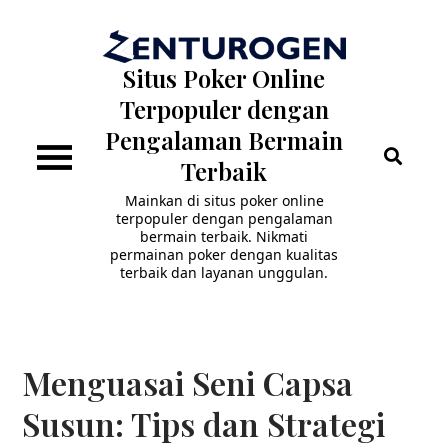
Skip
to
content
Situs Poker Online
Terpopuler dengan
Pengalaman Bermain
Terbaik
Mainkan di situs poker online
terpopuler dengan pengalaman
bermain terbaik. Nikmati
permainan poker dengan kualitas
terbaik dan layanan unggulan.
Menguasai Seni Capsa
Susun: Tips dan Strategi