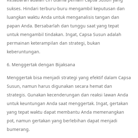
sukses. Hindari terburu-buru mengambil keputusan dan
luangkan waktu Anda untuk menganalisis tangan dan
papan Anda. Bersabarlah dan tunggu saat yang tepat
untuk mengambil tindakan. Ingat, Capsa Susun adalah
permainan keterampilan dan strategi, bukan
keberuntungan.
6. Menggertak dengan Bijaksana
Menggertak bisa menjadi strategi yang efektif dalam Capsa
Susun, namun harus digunakan secara hemat dan
strategis. Gunakan kecenderungan dan reaksi lawan Anda
untuk keuntungan Anda saat menggertak. Ingat, gertakan
yang tepat waktu dapat membantu Anda memenangkan
pot, namun gertakan yang berlebihan dapat menjadi
bumerang.