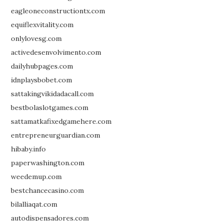
eagleoneconstructiontx.com
equiflexvitality.com
onlylovesg.com
activedesenvolvimento.com
dailyhubpages.com
idnplaysbobet.com
sattakingvikidadacall.com
bestbolaslotgames.com
sattamatkafixedgamehere.com
entrepreneurguardian.com
hibaby.info
paperwashington.com
weedemup.com
bestchancecasino.com
bilalliaqat.com
autodispensadores.com