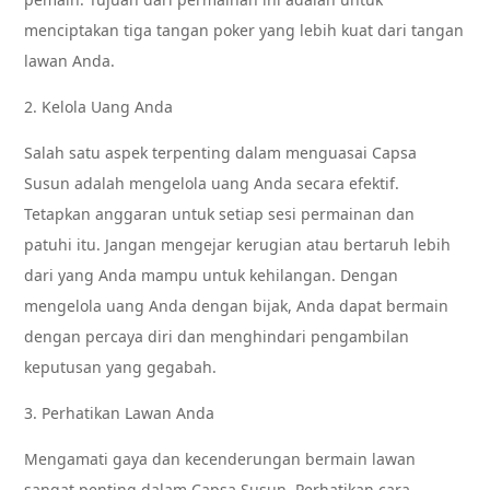
menciptakan tiga tangan poker yang lebih kuat dari tangan
lawan Anda.
2. Kelola Uang Anda
Salah satu aspek terpenting dalam menguasai Capsa
Susun adalah mengelola uang Anda secara efektif.
Tetapkan anggaran untuk setiap sesi permainan dan
patuhi itu. Jangan mengejar kerugian atau bertaruh lebih
dari yang Anda mampu untuk kehilangan. Dengan
mengelola uang Anda dengan bijak, Anda dapat bermain
dengan percaya diri dan menghindari pengambilan
keputusan yang gegabah.
3. Perhatikan Lawan Anda
Mengamati gaya dan kecenderungan bermain lawan
sangat penting dalam Capsa Susun. Perhatikan cara