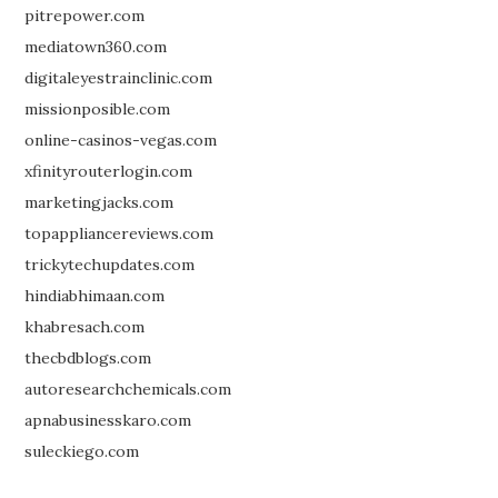
pitrepower.com
mediatown360.com
digitaleyestrainclinic.com
missionposible.com
online-casinos-vegas.com
xfinityrouterlogin.com
marketingjacks.com
topappliancereviews.com
trickytechupdates.com
hindiabhimaan.com
khabresach.com
thecbdblogs.com
autoresearchchemicals.com
apnabusinesskaro.com
suleckiego.com