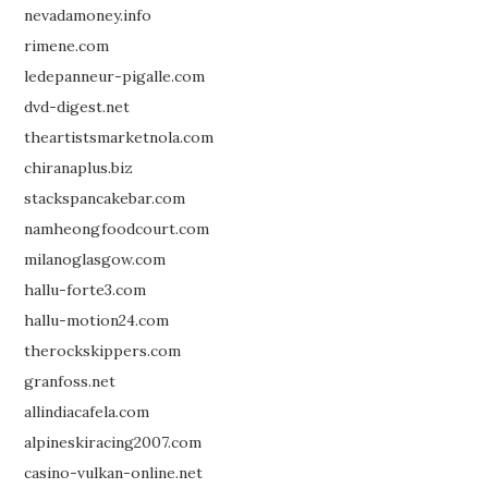
nevadamoney.info
rimene.com
ledepanneur-pigalle.com
dvd-digest.net
theartistsmarketnola.com
chiranaplus.biz
stackspancakebar.com
namheongfoodcourt.com
milanoglasgow.com
hallu-forte3.com
hallu-motion24.com
therockskippers.com
granfoss.net
allindiacafela.com
alpineskiracing2007.com
casino-vulkan-online.net