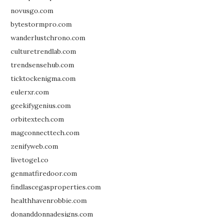
novusgo.com
bytestormpro.com
wanderlustchrono.com
culturetrendlab.com
trendsensehub.com
ticktockenigma.com
eulerxr.com
geekifygenius.com
orbitextech.com
magconnecttech.com
zenifyweb.com
livetogel.co
genmatfiredoor.com
findlascegasproperties.com
healthhavenrobbie.com
donanddonnadesigns.com