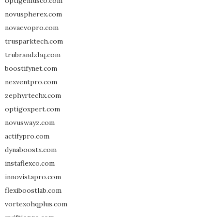
optigeniusco.com
novuspherex.com
novaevopro.com
trusparktech.com
trubrandzhq.com
boostifynet.com
nexventpro.com
zephyrtechx.com
optigoxpert.com
novuswayz.com
actifypro.com
dynaboostx.com
instaflexco.com
innovistapro.com
flexiboostlab.com
vortexohqplus.com