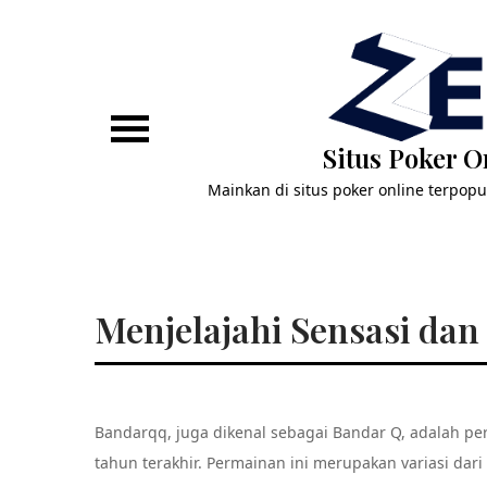
Skip
to
content
Situs Poker 
Mainkan di situs poker online terpop
Menjelajahi Sensasi dan
Bandarqq, juga dikenal sebagai Bandar Q, adalah p
tahun terakhir. Permainan ini merupakan variasi dar