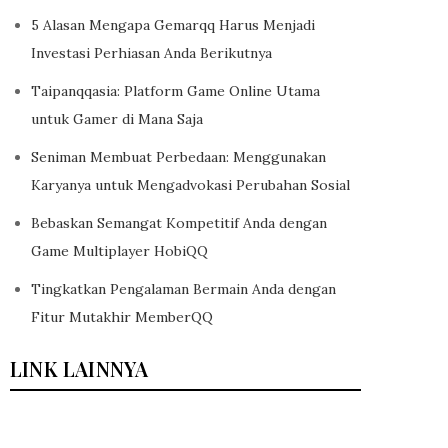
5 Alasan Mengapa Gemarqq Harus Menjadi
Investasi Perhiasan Anda Berikutnya
Taipanqqasia: Platform Game Online Utama
untuk Gamer di Mana Saja
Seniman Membuat Perbedaan: Menggunakan
Karyanya untuk Mengadvokasi Perubahan Sosial
Bebaskan Semangat Kompetitif Anda dengan
Game Multiplayer HobiQQ
Tingkatkan Pengalaman Bermain Anda dengan
Fitur Mutakhir MemberQQ
LINK LAINNYA