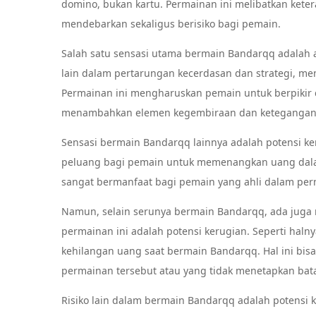
domino, bukan kartu. Permainan ini melibatkan keter
mendebarkan sekaligus berisiko bagi pemain.
Salah satu sensasi utama bermain Bandarqq adalah 
lain dalam pertarungan kecerdasan dan strategi, m
Permainan ini mengharuskan pemain untuk berpikir
menambahkan elemen kegembiraan dan ketegangan d
Sensasi bermain Bandarqq lainnya adalah potensi ke
peluang bagi pemain untuk memenangkan uang dalam 
sangat bermanfaat bagi pemain yang ahli dalam per
Namun, selain serunya bermain Bandarqq, ada juga 
permainan ini adalah potensi kerugian. Seperti hal
kehilangan uang saat bermain Bandarqq. Hal ini bis
permainan tersebut atau yang tidak menetapkan ba
Risiko lain dalam bermain Bandarqq adalah potensi