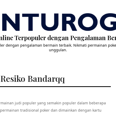
Online Terpopuler dengan Pengalaman Be
uler dengan pengalaman bermain terbaik. Nikmati permainan poke
unggulan.
 Resiko Bandarqq
ermainan judi populer yang semakin populer dalam beberapa
i permainan tradisional poker dan dimainkan dengan kartu