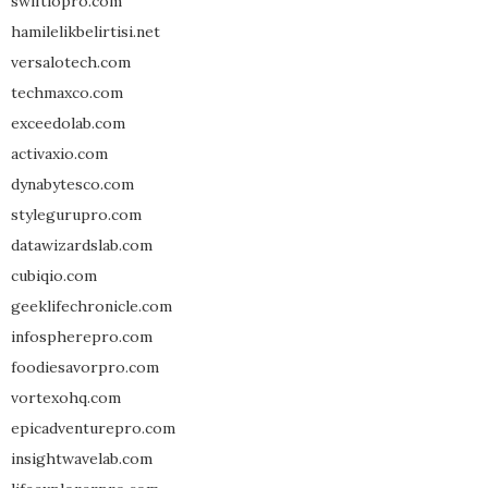
swiftiopro.com
hamilelikbelirtisi.net
versalotech.com
techmaxco.com
exceedolab.com
activaxio.com
dynabytesco.com
stylegurupro.com
datawizardslab.com
cubiqio.com
geeklifechronicle.com
infospherepro.com
foodiesavorpro.com
vortexohq.com
epicadventurepro.com
insightwavelab.com