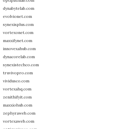
optipathlab.com
dynabytelab.com
evolvionet.com
synexisplus.com
vortexonet.com
maxxifynet.com
innovexahub.com
dynacorelab.com
synexistechco.com
truvivopro.com
vividusco.com
vortexahq.com
zenithifyit.com
maxxiohub.com
zephyraweb.com
vortexaweb.com