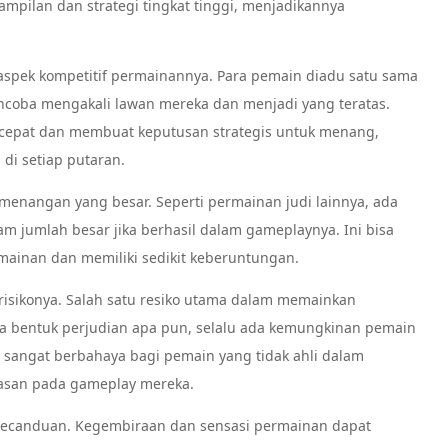
ampilan dan strategi tingkat tinggi, menjadikannya
aspek kompetitif permainannya. Para pemain diadu satu sama
encoba mengakali lawan mereka dan menjadi yang teratas.
 cepat dan membuat keputusan strategis untuk menang,
i setiap putaran.
menangan yang besar. Seperti permainan judi lainnya, ada
jumlah besar jika berhasil dalam gameplaynya. Ini bisa
mainan dan memiliki sedikit keberuntungan.
risikonya. Salah satu resiko utama dalam memainkan
nya bentuk perjudian apa pun, selalu ada kemungkinan pemain
a sangat berbahaya bagi pemain yang tidak ahli dalam
tasan pada gameplay mereka.
 kecanduan. Kegembiraan dan sensasi permainan dapat