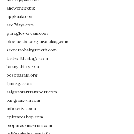
anewentity.biz
appkuala.com
seo7days.com
pureglowcream.com
bloemenbezorgenvandaag.com
secrettohairgrowth.com
tasteofthaitogo.com
bunnynkitty.com
bezopasnik.org
fjmnxga.com
saigonstartransport.com
bangmaxwin.com
infonetive.com
epictacoshop.com
biopuraskinserum.com
californiafinances.info