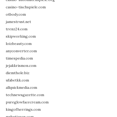
casino-tischspiele.com
otbody.com
jamestrust.net
trenz24.com
skipworking.com
loizbeauty.com
anyconverter.com
timespedia.com
jejakkrismon.com
diemthole.biz
ufabetkk.com
allquickmedia.com
technewsgazette.com
pureglowfacecream.com
kingofherrings.com
mrbetjapan.com