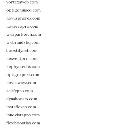
vortexaweb.com
optigeniusco.com
novuspherex.com
novaevopro.com
trusparktech.com
trubrandzhq.com
boostifynet.com
nexventpro.com
zephyrtechx.com
optigoxpert.com
novuswayz.com
actifypro.com
dynaboostx.com
instaflexco.com
innovistapro.com
flexiboostlab.com