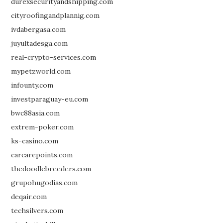
durexsecurityandshipping.com
cityroofingandplannig.com
ivdabergasa.com
juyultadesga.com
real-crypto-services.com
mypetzworld.com
infounty.com
investparaguay-eu.com
bwc88asia.com
extrem-poker.com
ks-casino.com
carcarepoints.com
thedoodlebreeders.com
grupohugodias.com
deqair.com
techsilvers.com