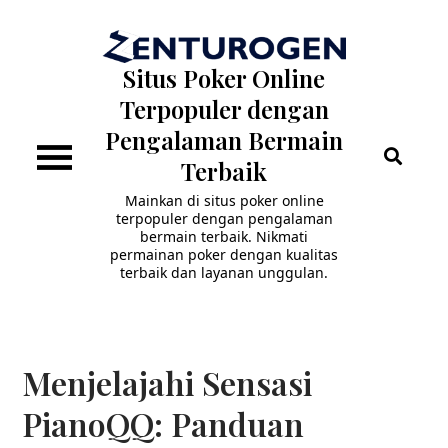
Skip
to
content
Situs Poker Online
Terpopuler dengan
Pengalaman Bermain
Terbaik
Mainkan di situs poker online
terpopuler dengan pengalaman
bermain terbaik. Nikmati
permainan poker dengan kualitas
terbaik dan layanan unggulan.
Menjelajahi Sensasi
PianoQQ: Panduan