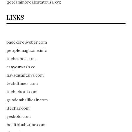
getcaminorealestateusa.xyz
LINKS
baeckereiweber.com
peoplemagazine.info
techashes.com
canyouwash.co
havadisantalya.com
techdtimes.com
techieboot.com
gundembalikesir.com
itechar.com
yesbold.com
healthhubzone.com