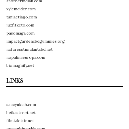
anotherindian.com
xylemcider.com
taniaetiago.com
juzfitketo.com
pasomaga.com
impactgardencbdgummies.org
naturesstimulantcbd.net
nopalinaeuropa.com
biomagnify.net
LINKS
saucyukiah.com
beikastreet.net
filmizlettir.net
ourmultiworlds.com