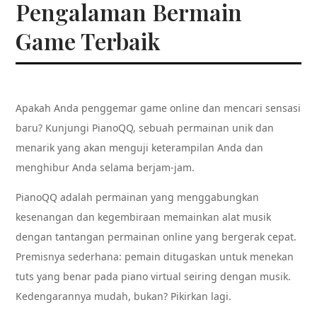
Pengalaman Bermain
Game Terbaik
Apakah Anda penggemar game online dan mencari sensasi
baru? Kunjungi PianoQQ, sebuah permainan unik dan
menarik yang akan menguji keterampilan Anda dan
menghibur Anda selama berjam-jam.
PianoQQ adalah permainan yang menggabungkan
kesenangan dan kegembiraan memainkan alat musik
dengan tantangan permainan online yang bergerak cepat.
Premisnya sederhana: pemain ditugaskan untuk menekan
tuts yang benar pada piano virtual seiring dengan musik.
Kedengarannya mudah, bukan? Pikirkan lagi.