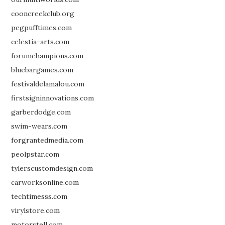
cooncreekclub.org
pegpufftimes.com
celestia-arts.com
forumchampions.com
bluebargames.com
festivaldelamalou.com
firstsigninnovations.com
garberdodge.com
swim-wears.com
forgrantedmedia.com
peolpstar.com
tylerscustomdesign.com
carworksonline.com
techtimesss.com
virylstore.com
motorstell.com