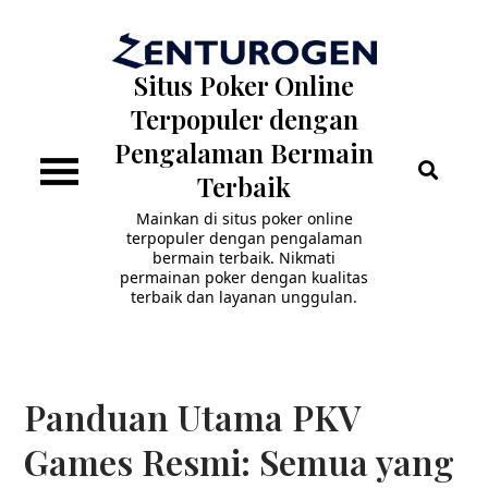
Skip
to
content
Situs Poker Online
Terpopuler dengan
Pengalaman Bermain
Terbaik
Mainkan di situs poker online
terpopuler dengan pengalaman
bermain terbaik. Nikmati
permainan poker dengan kualitas
terbaik dan layanan unggulan.
Panduan Utama PKV
Games Resmi: Semua yang