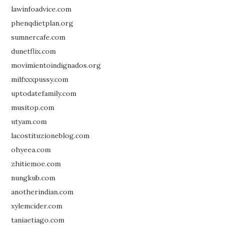
lawinfoadvice.com
phenqdietplan.org
sumnercafe.com
dunetflix.com
movimientoindignados.org
milfxxxpussy.com
uptodatefamily.com
musitop.com
utyam.com
lacostituzioneblog.com
ohyeea.com
zhitiemoe.com
nungkub.com
anotherindian.com
xylemcider.com
taniaetiago.com