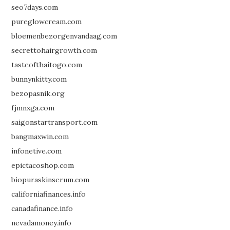
seo7days.com
pureglowcream.com
bloemenbezorgenvandaag.com
secrettohairgrowth.com
tasteofthaitogo.com
bunnynkitty.com
bezopasnik.org
fjmnxga.com
saigonstartransport.com
bangmaxwin.com
infonetive.com
epictacoshop.com
biopuraskinserum.com
californiafinances.info
canadafinance.info
nevadamoney.info