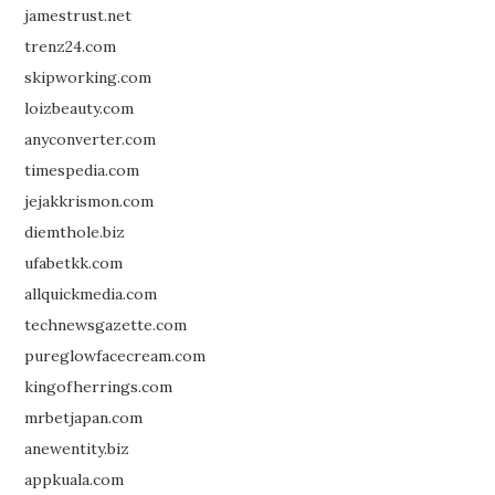
jamestrust.net
trenz24.com
skipworking.com
loizbeauty.com
anyconverter.com
timespedia.com
jejakkrismon.com
diemthole.biz
ufabetkk.com
allquickmedia.com
technewsgazette.com
pureglowfacecream.com
kingofherrings.com
mrbetjapan.com
anewentity.biz
appkuala.com