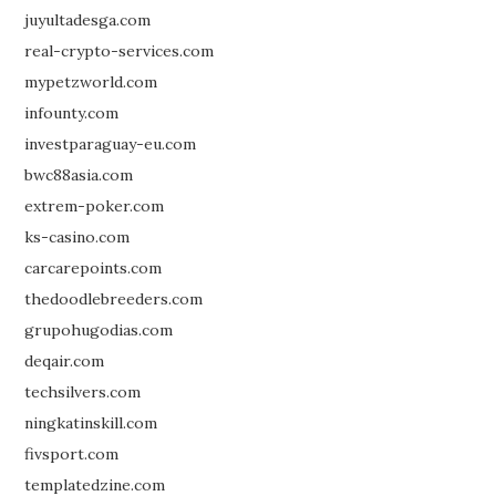
juyultadesga.com
real-crypto-services.com
mypetzworld.com
infounty.com
investparaguay-eu.com
bwc88asia.com
extrem-poker.com
ks-casino.com
carcarepoints.com
thedoodlebreeders.com
grupohugodias.com
deqair.com
techsilvers.com
ningkatinskill.com
fivsport.com
templatedzine.com