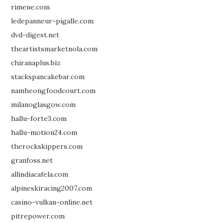
rimene.com
ledepanneur-pigalle.com
dvd-digest.net
theartistsmarketnola.com
chiranaplus.biz
stackspancakebar.com
namheongfoodcourt.com
milanoglasgow.com
hallu-forte3.com
hallu-motion24.com
therockskippers.com
granfoss.net
allindiacafela.com
alpineskiracing2007.com
casino-vulkan-online.net
pitrepower.com