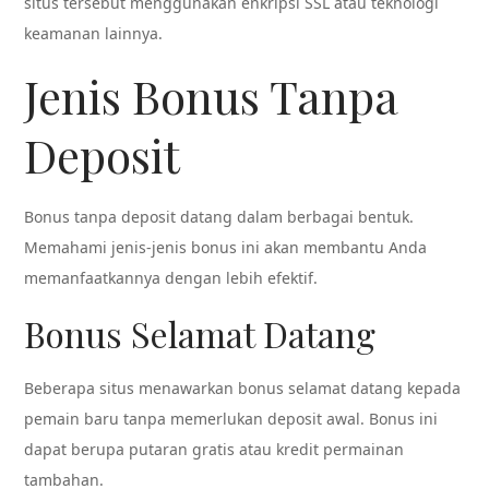
situs tersebut menggunakan enkripsi SSL atau teknologi
keamanan lainnya.
Jenis Bonus Tanpa
Deposit
Bonus tanpa deposit datang dalam berbagai bentuk.
Memahami jenis-jenis bonus ini akan membantu Anda
memanfaatkannya dengan lebih efektif.
Bonus Selamat Datang
Beberapa situs menawarkan bonus selamat datang kepada
pemain baru tanpa memerlukan deposit awal. Bonus ini
dapat berupa putaran gratis atau kredit permainan
tambahan.