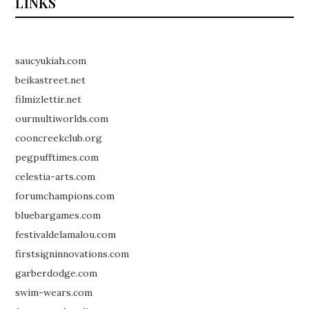
LINKS
saucyukiah.com
beikastreet.net
filmizlettir.net
ourmultiworlds.com
cooncreekclub.org
pegpufftimes.com
celestia-arts.com
forumchampions.com
bluebargames.com
festivaldelamalou.com
firstsigninnovations.com
garberdodge.com
swim-wears.com