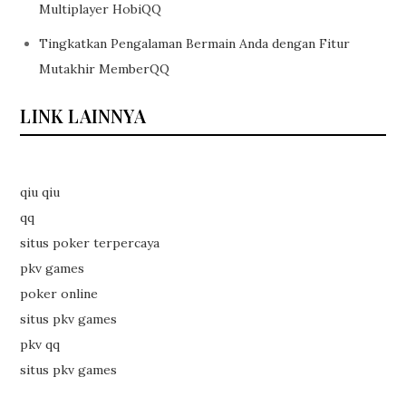
Multiplayer HobiQQ
Tingkatkan Pengalaman Bermain Anda dengan Fitur
Mutakhir MemberQQ
LINK LAINNYA
qiu qiu
qq
situs poker terpercaya
pkv games
poker online
situs pkv games
pkv qq
situs pkv games