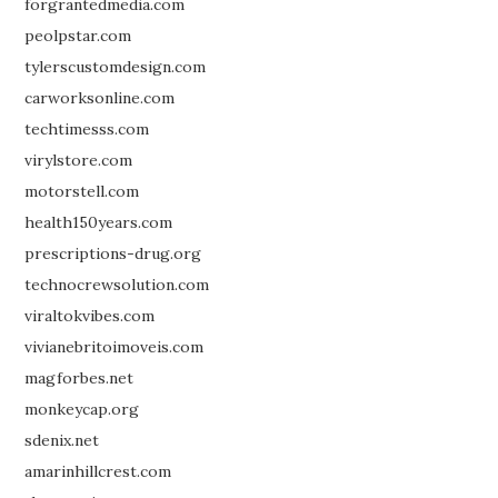
forgrantedmedia.com
peolpstar.com
tylerscustomdesign.com
carworksonline.com
techtimesss.com
virylstore.com
motorstell.com
health150years.com
prescriptions-drug.org
technocrewsolution.com
viraltokvibes.com
vivianebritoimoveis.com
magforbes.net
monkeycap.org
sdenix.net
amarinhillcrest.com