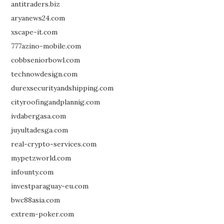
antitraders.biz
aryanews24.com
xscape-it.com
777azino-mobile.com
cobbseniorbowl.com
technowdesign.com
durexsecurityandshipping.com
cityroofingandplannig.com
ivdabergasa.com
juyultadesga.com
real-crypto-services.com
mypetzworld.com
infounty.com
investparaguay-eu.com
bwc88asia.com
extrem-poker.com