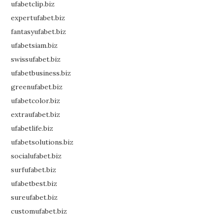
ufabetclip.biz
expertufabet.biz
fantasyufabet.biz
ufabetsiam.biz
swissufabet.biz
ufabetbusiness.biz
greenufabet.biz
ufabetcolor.biz
extraufabet.biz
ufabetlife.biz
ufabetsolutions.biz
socialufabet.biz
surfufabet.biz
ufabetbest.biz
sureufabet.biz
customufabet.biz