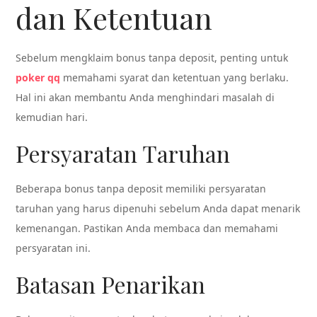
dan Ketentuan
Sebelum mengklaim bonus tanpa deposit, penting untuk
poker qq
memahami syarat dan ketentuan yang berlaku.
Hal ini akan membantu Anda menghindari masalah di
kemudian hari.
Persyaratan Taruhan
Beberapa bonus tanpa deposit memiliki persyaratan
taruhan yang harus dipenuhi sebelum Anda dapat menarik
kemenangan. Pastikan Anda membaca dan memahami
persyaratan ini.
Batasan Penarikan