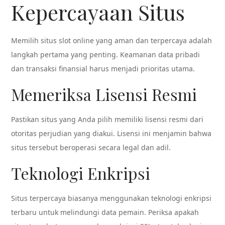
Kepercayaan Situs
Memilih situs slot online yang aman dan terpercaya adalah
langkah pertama yang penting. Keamanan data pribadi
dan transaksi finansial harus menjadi prioritas utama.
Memeriksa Lisensi Resmi
Pastikan situs yang Anda pilih memiliki lisensi resmi dari
otoritas perjudian yang diakui. Lisensi ini menjamin bahwa
situs tersebut beroperasi secara legal dan adil.
Teknologi Enkripsi
Situs terpercaya biasanya menggunakan teknologi enkripsi
terbaru untuk melindungi data pemain. Periksa apakah