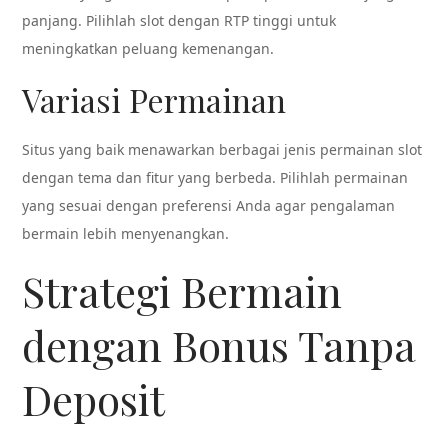
panjang. Pilihlah slot dengan RTP tinggi untuk
meningkatkan peluang kemenangan.
Variasi Permainan
Situs yang baik menawarkan berbagai jenis permainan slot
dengan tema dan fitur yang berbeda. Pilihlah permainan
yang sesuai dengan preferensi Anda agar pengalaman
bermain lebih menyenangkan.
Strategi Bermain
dengan Bonus Tanpa
Deposit