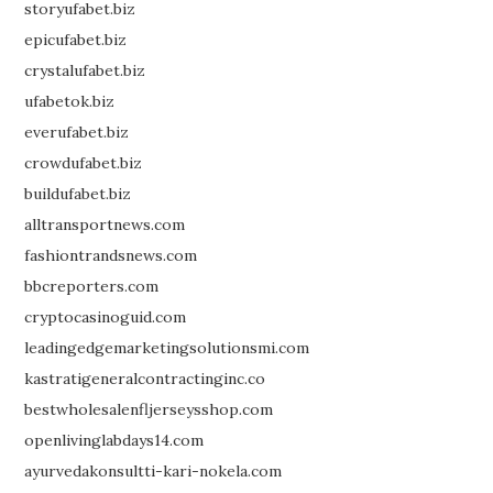
storyufabet.biz
epicufabet.biz
crystalufabet.biz
ufabetok.biz
everufabet.biz
crowdufabet.biz
buildufabet.biz
alltransportnews.com
fashiontrandsnews.com
bbcreporters.com
cryptocasinoguid.com
leadingedgemarketingsolutionsmi.com
kastratigeneralcontractinginc.co
bestwholesalenfljerseysshop.com
openlivinglabdays14.com
ayurvedakonsultti-kari-nokela.com