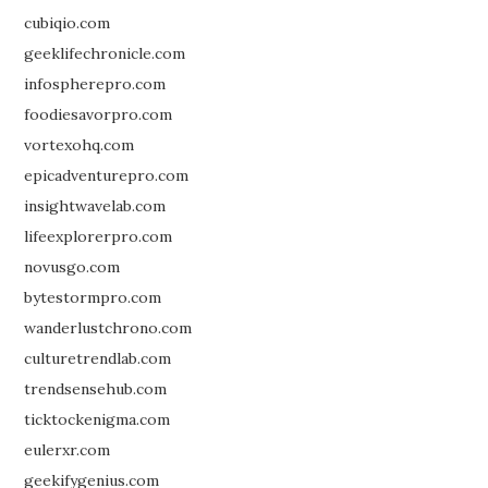
cubiqio.com
geeklifechronicle.com
infospherepro.com
foodiesavorpro.com
vortexohq.com
epicadventurepro.com
insightwavelab.com
lifeexplorerpro.com
novusgo.com
bytestormpro.com
wanderlustchrono.com
culturetrendlab.com
trendsensehub.com
ticktockenigma.com
eulerxr.com
geekifygenius.com