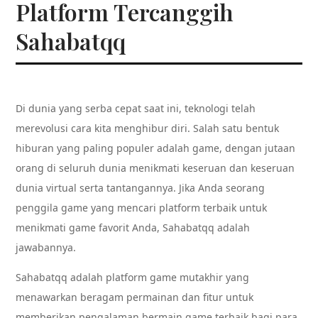
Platform Tercanggih
Sahabatqq
Di dunia yang serba cepat saat ini, teknologi telah
merevolusi cara kita menghibur diri. Salah satu bentuk
hiburan yang paling populer adalah game, dengan jutaan
orang di seluruh dunia menikmati keseruan dan keseruan
dunia virtual serta tantangannya. Jika Anda seorang
penggila game yang mencari platform terbaik untuk
menikmati game favorit Anda, Sahabatqq adalah
jawabannya.
Sahabatqq adalah platform game mutakhir yang
menawarkan beragam permainan dan fitur untuk
memberikan pengalaman bermain game terbaik bagi para