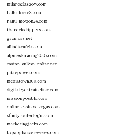
milanoglasgow.com
hallu-forte3.com
hallu-motion24.com
therockskippers.com
granfoss.net
allindiacafela.com
alpineskiracing2007.com
casino-vulkan-online.net
pitrepower.com
mediatown360.com
digitaleyestrainclinic.com
missionposible.com
online-casinos-vegas.com
xfinityrouterlogin.com
marketingjacks.com
topappliancereviews.com