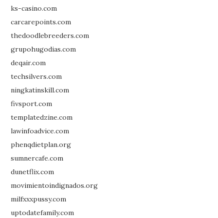
ks-casino.com
carcarepoints.com
thedoodlebreeders.com
grupohugodias.com
deqair.com
techsilvers.com
ningkatinskill.com
fivsport.com
templatedzine.com
lawinfoadvice.com
phenqdietplan.org
sumnercafe.com
dunetflix.com
movimientoindignados.org
milfxxxpussy.com
uptodatefamily.com