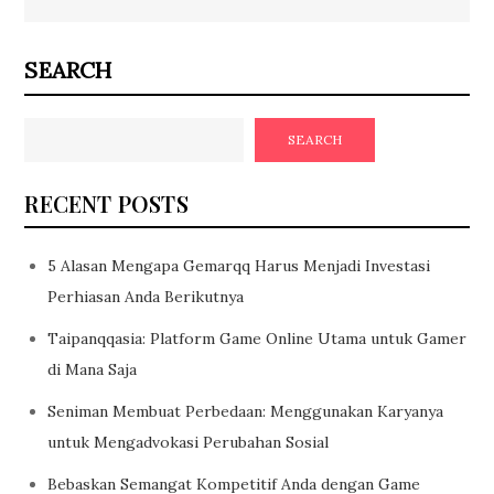
SEARCH
SEARCH
RECENT POSTS
5 Alasan Mengapa Gemarqq Harus Menjadi Investasi
Perhiasan Anda Berikutnya
Taipanqqasia: Platform Game Online Utama untuk Gamer
di Mana Saja
Seniman Membuat Perbedaan: Menggunakan Karyanya
untuk Mengadvokasi Perubahan Sosial
Bebaskan Semangat Kompetitif Anda dengan Game