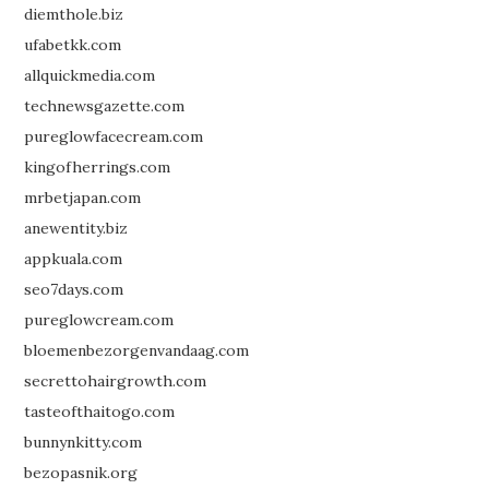
diemthole.biz
ufabetkk.com
allquickmedia.com
technewsgazette.com
pureglowfacecream.com
kingofherrings.com
mrbetjapan.com
anewentity.biz
appkuala.com
seo7days.com
pureglowcream.com
bloemenbezorgenvandaag.com
secrettohairgrowth.com
tasteofthaitogo.com
bunnynkitty.com
bezopasnik.org