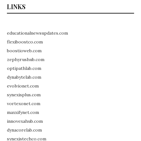
LINKS
educationalnewsupdates.com
flexiboostco.com
boostioweb.com
zephyrushub.com
optipathlab.com
dynabytelab.com
evolvionet.com
synexisplus.com
vortexonet.com
maxxifynet.com
innovexahub.com
dynacorelab.com
synexistechco.com