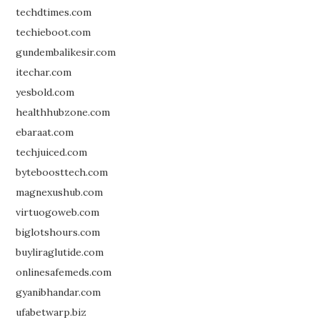
techdtimes.com
techieboot.com
gundembalikesir.com
itechar.com
yesbold.com
healthhubzone.com
ebaraat.com
techjuiced.com
byteboosttech.com
magnexushub.com
virtuogoweb.com
biglotshours.com
buyliraglutide.com
onlinesafemeds.com
gyanibhandar.com
ufabetwarp.biz