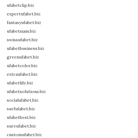
ufabetclip.biz
expertufabet.biz
fantasyufabet.biz
ufabetsiam.biz
swissufabet.biz
ufabetbusiness.biz
greenufabet.biz
ufabetcolor.biz
extraufabet.biz
ufabetlife.biz
ufabetsolutions.biz
socialufabet.biz
surfufabet.biz
ufabetbest.biz
sureufabet.biz
customufabet.biz