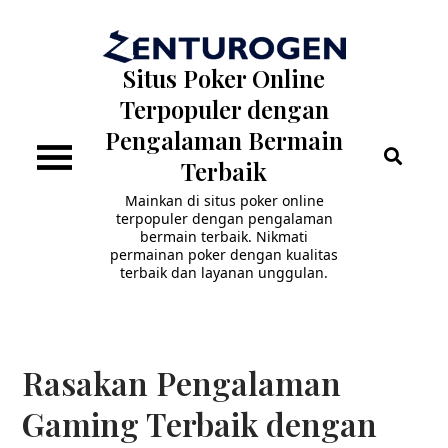
Skip
to
content
Situs Poker Online
Terpopuler dengan
Pengalaman Bermain
Terbaik
Mainkan di situs poker online
terpopuler dengan pengalaman
bermain terbaik. Nikmati
permainan poker dengan kualitas
terbaik dan layanan unggulan.
Rasakan Pengalaman
Gaming Terbaik dengan