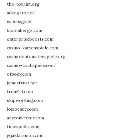
the-tourist.org
advogato.net
isafebag.net
bloombergz.com
enterpriseboosts.com
casino-kartenspiele.com
casino-automatenspiele.org
casino-tischspiele.com
otbody.com
jamestrust.net
trenz24.com
skipworking.com
loizbeauty.com
anyconverter.com
timespedia.com
jejakkrismon.com