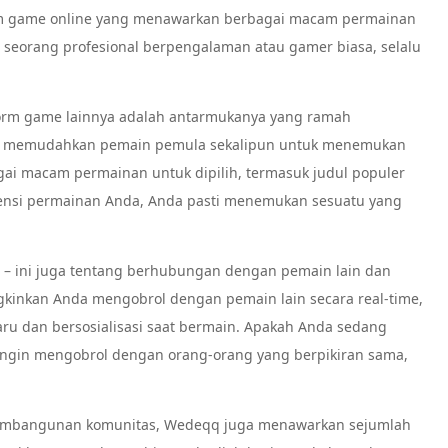
orm game online yang menawarkan berbagai macam permainan
a seorang profesional berpengalaman atau gamer biasa, selalu
orm game lainnya adalah antarmukanya yang ramah
gga memudahkan pemain pemula sekalipun untuk menemukan
gai macam permainan untuk dipilih, termasuk judul populer
erensi permainan Anda, Anda pasti menemukan sesuatu yang
 ini juga tentang berhubungan dengan pemain lain dan
inkan Anda mengobrol dengan pemain lain secara real-time,
 dan bersosialisasi saat bermain. Apakah Anda sedang
ingin mengobrol dengan orang-orang yang berpikiran sama,
pembangunan komunitas, Wedeqq juga menawarkan sejumlah