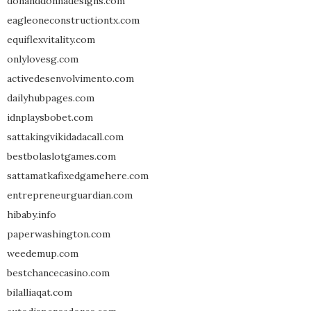
donanddonnadesigns.com
eagleoneconstructiontx.com
equiflexvitality.com
onlylovesg.com
activedesenvolvimento.com
dailyhubpages.com
idnplaysbobet.com
sattakingvikidadacall.com
bestbolaslotgames.com
sattamatkafixedgamehere.com
entrepreneurguardian.com
hibaby.info
paperwashington.com
weedemup.com
bestchancecasino.com
bilalliaqat.com