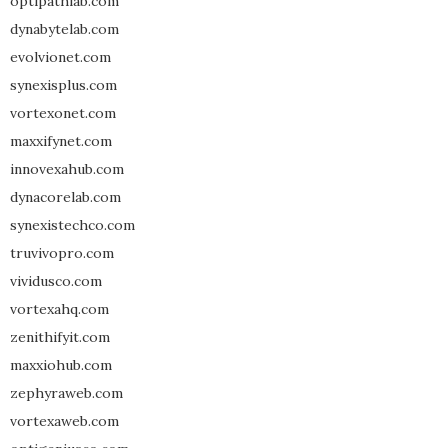
optipathlab.com
dynabytelab.com
evolvionet.com
synexisplus.com
vortexonet.com
maxxifynet.com
innovexahub.com
dynacorelab.com
synexistechco.com
truvivopro.com
vividusco.com
vortexahq.com
zenithifyit.com
maxxiohub.com
zephyraweb.com
vortexaweb.com