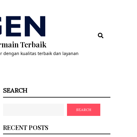
rmain Terbaik
r dengan kualitas terbaik dan layanan
SEARCH
SEARCH
RECENT POSTS