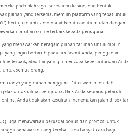
 mereka pada olahraga, permainan kasino, dan bentuk
ak pilihan yang tersedia, memilih platform yang tepat untuk
tQQ bertujuan untuk membuat keputusan itu mudah dengan
arkan taruhan online terbaik kepada pengguna.
 yang menawarkan beragam pilihan taruhan untuk dipilih
 yang ingin bertaruh pada tim favorit Anda, penggemar
nline terbaik, atau hanya ingin mencoba keberuntungan Anda
u untuk semua orang.
tarmukanya yang ramah pengguna. Situs web ini mudah
n jelas untuk dilihat pengguna. Baik Anda seorang petaruh
nline, Anda tidak akan kesulitan menemukan jalan di sekitar
QQ juga menawarkan berbagai bonus dan promosi untuk
 hingga penawaran uang kembali, ada banyak cara bagi