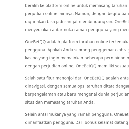
beralih ke platform online untuk memasang taruhan
perjudian online lainnya. Namun, dengan begitu bany
digunakan bisa jadi sangat membingungkan. OneBe
menyediakan antarmuka ramah pengguna yang menaw
OneBetQQ adalah platform taruhan online terkemuka
pengguna. Apakah Anda seorang penggemar olahraga
kasino yang ingin memainkan beberapa permainan o
dengan perjudian online, OneBetQQ memiliki sesuat
Salah satu fitur menonjol dari OneBetQQ adalah an
dinavigasi, dengan semua opsi taruhan ditata denga
berpengalaman atau baru mengenal dunia perjudian o
situs dan memasang taruhan Anda.
Selain antarmukanya yang ramah pengguna, OneBet
dimanfaatkan pengguna. Dari bonus selamat datang