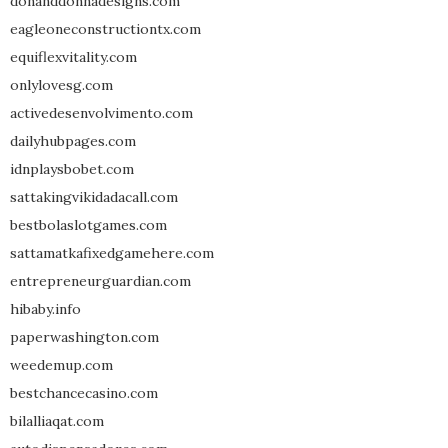
donanddonnadesigns.com
eagleoneconstructiontx.com
equiflexvitality.com
onlylovesg.com
activedesenvolvimento.com
dailyhubpages.com
idnplaysbobet.com
sattakingvikidadacall.com
bestbolaslotgames.com
sattamatkafixedgamehere.com
entrepreneurguardian.com
hibaby.info
paperwashington.com
weedemup.com
bestchancecasino.com
bilalliaqat.com