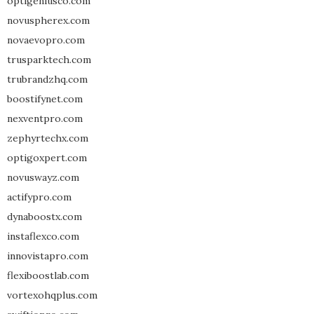
optigeniusco.com
novuspherex.com
novaevopro.com
trusparktech.com
trubrandzhq.com
boostifynet.com
nexventpro.com
zephyrtechx.com
optigoxpert.com
novuswayz.com
actifypro.com
dynaboostx.com
instaflexco.com
innovistapro.com
flexiboostlab.com
vortexohqplus.com