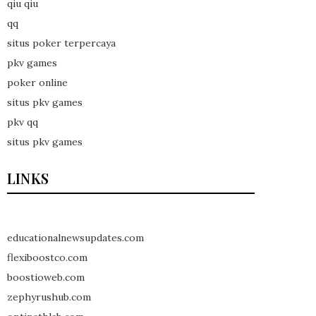
qiu qiu
qq
situs poker terpercaya
pkv games
poker online
situs pkv games
pkv qq
situs pkv games
LINKS
educationalnewsupdates.com
flexiboostco.com
boostioweb.com
zephyrushub.com