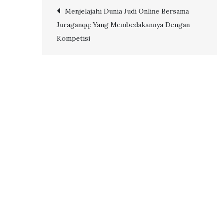
Post
Menjelajahi Dunia Judi Online Bersama
Juraganqq: Yang Membedakannya Dengan
navigation
Kompetisi