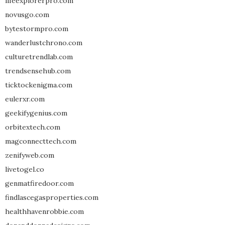
lifeexplorerpro.com
novusgo.com
bytestormpro.com
wanderlustchrono.com
culturetrendlab.com
trendsensehub.com
ticktockenigma.com
eulerxr.com
geekifygenius.com
orbitextech.com
magconnecttech.com
zenifyweb.com
livetogel.co
genmatfiredoor.com
findlascegasproperties.com
healthhavenrobbie.com