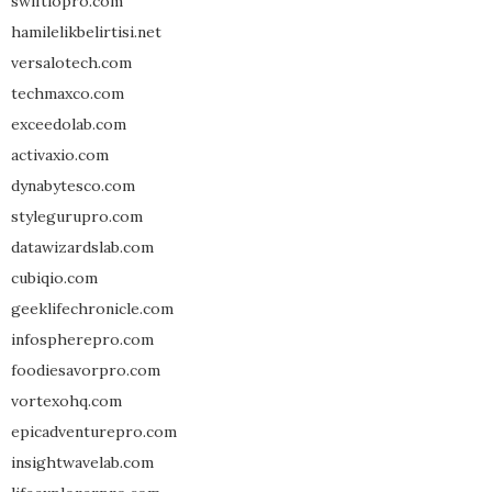
swiftiopro.com
hamilelikbelirtisi.net
versalotech.com
techmaxco.com
exceedolab.com
activaxio.com
dynabytesco.com
stylegurupro.com
datawizardslab.com
cubiqio.com
geeklifechronicle.com
infospherepro.com
foodiesavorpro.com
vortexohq.com
epicadventurepro.com
insightwavelab.com