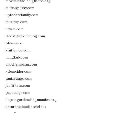
movimientoindignados.org
milfxxxpussy.com
uptodatefamily.com
musitop.com
utyam.com
lacostituzioneblog.com
ohyeea.com
zhitiemoe.com
nungkub.com
anotherindian.com
xylemcider.com
taniaetiago.com
juzfitketo.com
pasomaga.com
impactgardencbdgummies.org
naturesstimulantcbd.net