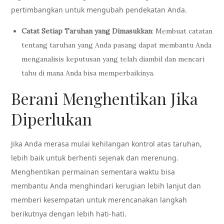
pertimbangkan untuk mengubah pendekatan Anda.
Catat Setiap Taruhan yang Dimasukkan
: Membuat catatan
tentang taruhan yang Anda pasang dapat membantu Anda
menganalisis keputusan yang telah diambil dan mencari
tahu di mana Anda bisa memperbaikinya.
Berani Menghentikan Jika
Diperlukan
Jika Anda merasa mulai kehilangan kontrol atas taruhan,
lebih baik untuk berhenti sejenak dan merenung.
Menghentikan permainan sementara waktu bisa
membantu Anda menghindari kerugian lebih lanjut dan
memberi kesempatan untuk merencanakan langkah
berikutnya dengan lebih hati-hati.