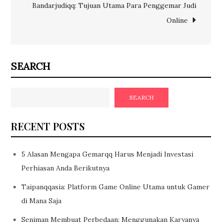
Bandarjudiqq: Tujuan Utama Para Penggemar Judi
Online
SEARCH
SEARCH
RECENT POSTS
5 Alasan Mengapa Gemarqq Harus Menjadi Investasi
Perhiasan Anda Berikutnya
Taipanqqasia: Platform Game Online Utama untuk Gamer
di Mana Saja
Seniman Membuat Perbedaan: Menggunakan Karyanya