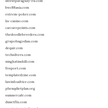
investparaguay-eu.com
bwc88asia.com
extrem-poker.com
ks-casino.com
carcarepoints.com
thedoodlebreeders.com
grupohugodias.com
deqair.com
techsilvers.com
ningkatinskill.com
fivsport.com
templatedzine.com
lawinfoadvice.com
phenqdietplan.org
sumnercafe.com
dunetflix.com