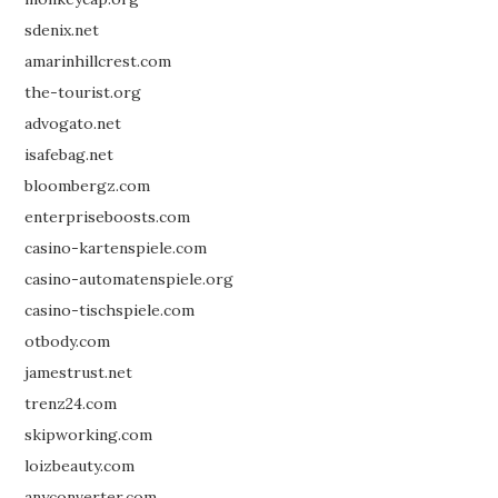
sdenix.net
amarinhillcrest.com
the-tourist.org
advogato.net
isafebag.net
bloombergz.com
enterpriseboosts.com
casino-kartenspiele.com
casino-automatenspiele.org
casino-tischspiele.com
otbody.com
jamestrust.net
trenz24.com
skipworking.com
loizbeauty.com
anyconverter.com