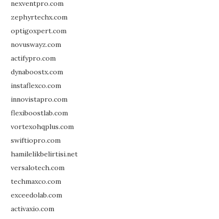
nexventpro.com
zephyrtechx.com
optigoxpert.com
novuswayz.com
actifypro.com
dynaboostx.com
instaflexco.com
innovistapro.com
flexiboostlab.com
vortexohqplus.com
swiftiopro.com
hamilelikbelirtisi.net
versalotech.com
techmaxco.com
exceedolab.com
activaxio.com