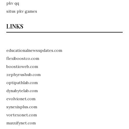
pkv qq
situs pkv games
LINKS
educationalnewsupdates.com
flexiboostco.com
boostioweb.com
zephyrushub.com
optipathlab.com
dynabytelab.com
evolvionet.com
synexisplus.com
vortexonet.com
maxxifynet.com