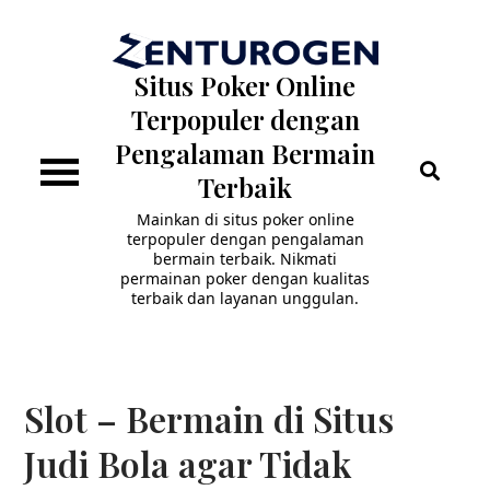
Skip
to
content
Situs Poker Online
Terpopuler dengan
Pengalaman Bermain
Terbaik
Mainkan di situs poker online
terpopuler dengan pengalaman
bermain terbaik. Nikmati
permainan poker dengan kualitas
terbaik dan layanan unggulan.
Slot – Bermain di Situs
Judi Bola agar Tidak