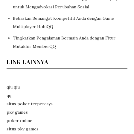
untuk Mengadvokasi Perubahan Sosial
Bebaskan Semangat Kompetitif Anda dengan Game
Multiplayer HobiQQ
Tingkatkan Pengalaman Bermain Anda dengan Fitur
Mutakhir MemberQQ
LINK LAINNYA
qiu qiu
qq
situs poker terpercaya
pkv games
poker online
situs pkv games