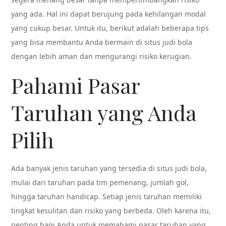
yang ada. Hal ini dapat berujung pada kehilangan modal
yang cukup besar. Untuk itu, berikut adalah beberapa tips
yang bisa membantu Anda bermain di situs judi bola
dengan lebih aman dan mengurangi risiko kerugian.
Pahami Pasar
Taruhan yang Anda
Pilih
Ada banyak jenis taruhan yang tersedia di situs judi bola,
mulai dari taruhan pada tim pemenang, jumlah gol,
hingga taruhan handicap. Setiap jenis taruhan memiliki
tingkat kesulitan dan risiko yang berbeda. Oleh karena itu,
penting bagi Anda untuk memahami pasar taruhan yang