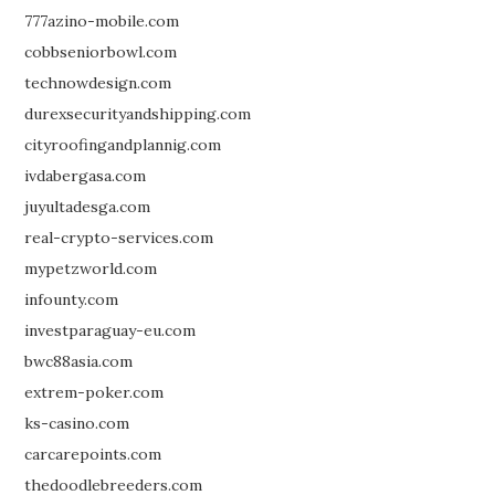
777azino-mobile.com
cobbseniorbowl.com
technowdesign.com
durexsecurityandshipping.com
cityroofingandplannig.com
ivdabergasa.com
juyultadesga.com
real-crypto-services.com
mypetzworld.com
infounty.com
investparaguay-eu.com
bwc88asia.com
extrem-poker.com
ks-casino.com
carcarepoints.com
thedoodlebreeders.com