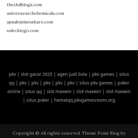
thecbdblogs.com
autoresearchchemicals.com
apnabusinesskaro.com
suleckiego.com
pkv
|
slot gacor 2025
|
agen judi bola
|
pkv games
|
situs
qq
|
pkv
|
pkv
|
pkv
|
pkv
|
pkv
|
situs pkv games
|
poker
online
|
situs qq
|
slot maxwin
|
slot maxwin
|
slot maxwin
|
situs poker
|
hematqq.pkvgamesresmi.org
Copyright © All rights reserved. Theme Point Blog by