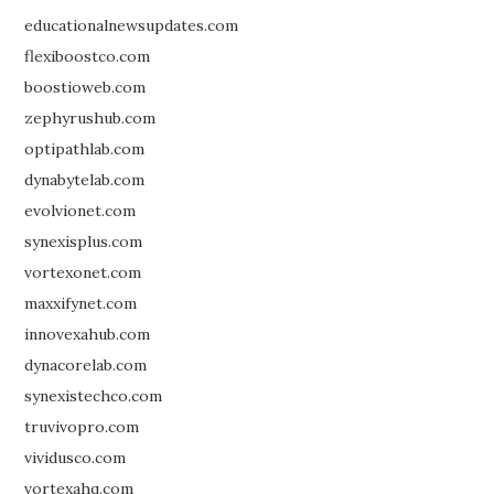
educationalnewsupdates.com
flexiboostco.com
boostioweb.com
zephyrushub.com
optipathlab.com
dynabytelab.com
evolvionet.com
synexisplus.com
vortexonet.com
maxxifynet.com
innovexahub.com
dynacorelab.com
synexistechco.com
truvivopro.com
vividusco.com
vortexahq.com