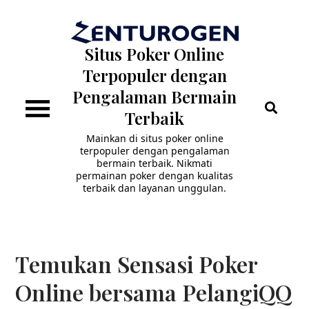
Skip
to
content
Situs Poker Online
Terpopuler dengan
Pengalaman Bermain
Terbaik
Mainkan di situs poker online
terpopuler dengan pengalaman
bermain terbaik. Nikmati
permainan poker dengan kualitas
terbaik dan layanan unggulan.
Temukan Sensasi Poker
Online bersama PelangiQQ