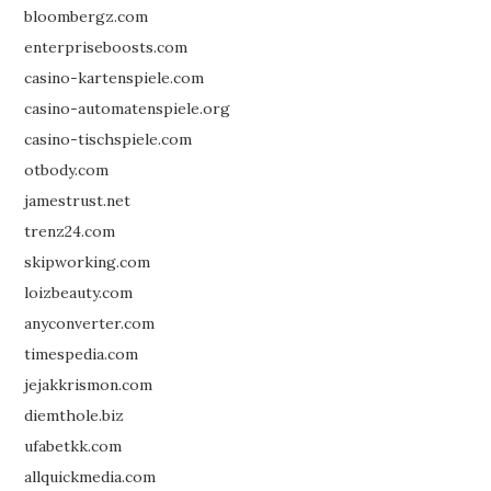
bloombergz.com
enterpriseboosts.com
casino-kartenspiele.com
casino-automatenspiele.org
casino-tischspiele.com
otbody.com
jamestrust.net
trenz24.com
skipworking.com
loizbeauty.com
anyconverter.com
timespedia.com
jejakkrismon.com
diemthole.biz
ufabetkk.com
allquickmedia.com