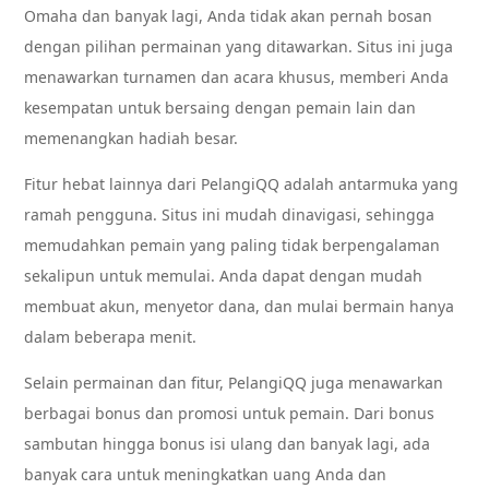
Omaha dan banyak lagi, Anda tidak akan pernah bosan
dengan pilihan permainan yang ditawarkan. Situs ini juga
menawarkan turnamen dan acara khusus, memberi Anda
kesempatan untuk bersaing dengan pemain lain dan
memenangkan hadiah besar.
Fitur hebat lainnya dari PelangiQQ adalah antarmuka yang
ramah pengguna. Situs ini mudah dinavigasi, sehingga
memudahkan pemain yang paling tidak berpengalaman
sekalipun untuk memulai. Anda dapat dengan mudah
membuat akun, menyetor dana, dan mulai bermain hanya
dalam beberapa menit.
Selain permainan dan fitur, PelangiQQ juga menawarkan
berbagai bonus dan promosi untuk pemain. Dari bonus
sambutan hingga bonus isi ulang dan banyak lagi, ada
banyak cara untuk meningkatkan uang Anda dan