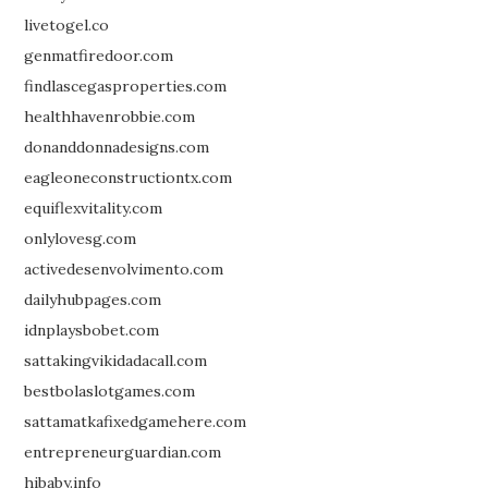
livetogel.co
genmatfiredoor.com
findlascegasproperties.com
healthhavenrobbie.com
donanddonnadesigns.com
eagleoneconstructiontx.com
equiflexvitality.com
onlylovesg.com
activedesenvolvimento.com
dailyhubpages.com
idnplaysbobet.com
sattakingvikidadacall.com
bestbolaslotgames.com
sattamatkafixedgamehere.com
entrepreneurguardian.com
hibaby.info