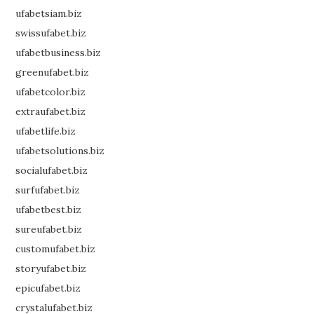
ufabetsiam.biz
swissufabet.biz
ufabetbusiness.biz
greenufabet.biz
ufabetcolor.biz
extraufabet.biz
ufabetlife.biz
ufabetsolutions.biz
socialufabet.biz
surfufabet.biz
ufabetbest.biz
sureufabet.biz
customufabet.biz
storyufabet.biz
epicufabet.biz
crystalufabet.biz