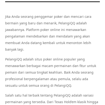
Jika Anda seorang penggemar poker dan mencari cara
bermain yang baru dan menarik, PelangiQQ adalah
jawabannya. Platform poker online ini menawarkan
pengalaman mendebarkan dan mendalam yang akan
membuat Anda datang kembali untuk menonton lebih
banyak lagi.
PelangiQQ adalah situs poker online populer yang
menawarkan berbagai macam permainan dan fitur untuk
pemain dari semua tingkat keahlian. Baik Anda seorang
profesional berpengalaman atau pemula, selalu ada
sesuatu untuk semua orang di PelangiQQ.
Salah satu hal terbaik tentang PelangiQQ adalah variasi
permainan yang tersedia. Dari Texas Hold’em klasik hingga