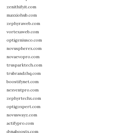
zenithifyit.com
maxxiohub.com
zephyraweb.com
vortexaweb.com
optigeniusco.com
novuspherex.com
novaevopro.com
trusparktech.com
trubrandzhq.com
boostifynet.com
nexventpro.com
zephyrtechx.com
optigoxpert.com
novuswayz.com
actifypro.com
dynaboostx.com