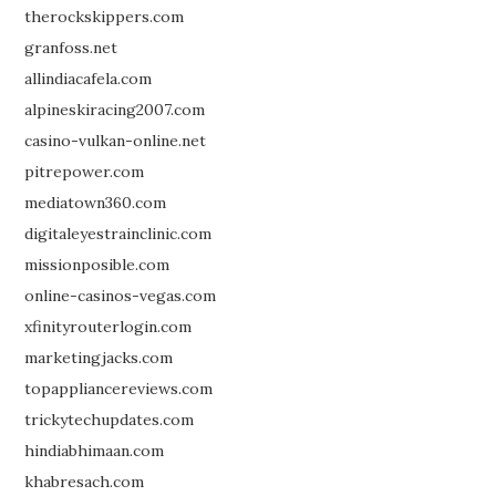
therockskippers.com
granfoss.net
allindiacafela.com
alpineskiracing2007.com
casino-vulkan-online.net
pitrepower.com
mediatown360.com
digitaleyestrainclinic.com
missionposible.com
online-casinos-vegas.com
xfinityrouterlogin.com
marketingjacks.com
topappliancereviews.com
trickytechupdates.com
hindiabhimaan.com
khabresach.com