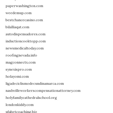
paperwashington.com
weedemup.com
bestchancecasino.com
bilalliaqat.com
autodispensadores.com
inductioncooktopp.com
newsmedicaltoday.com
roofingnevada.info
magconnectx.com
synexispro.com
holayomi.com
ligadeciclismodecundinamarca.com
nashvilleworkerscompensationattorney.com
holyfamilycathedralschool.org
londonkiddy.com
ufabetcoaching.biz