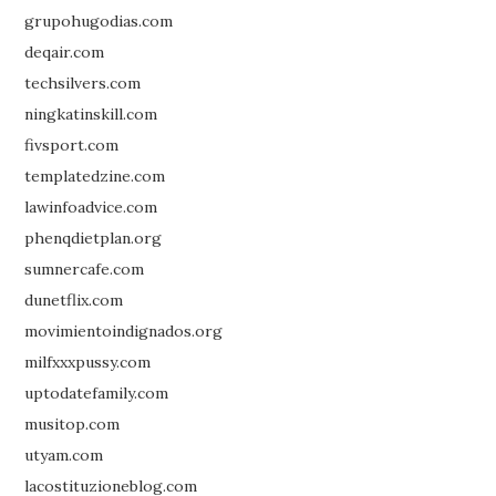
grupohugodias.com
deqair.com
techsilvers.com
ningkatinskill.com
fivsport.com
templatedzine.com
lawinfoadvice.com
phenqdietplan.org
sumnercafe.com
dunetflix.com
movimientoindignados.org
milfxxxpussy.com
uptodatefamily.com
musitop.com
utyam.com
lacostituzioneblog.com