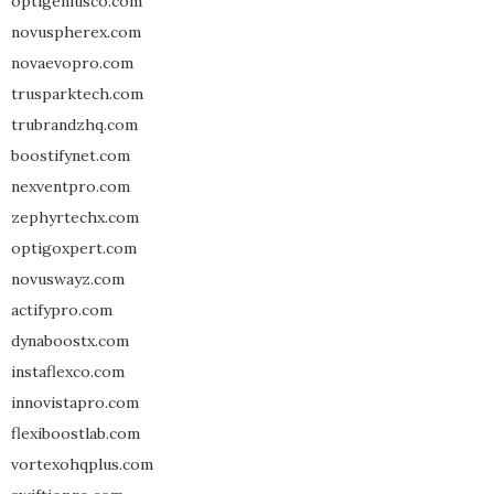
optigeniusco.com
novuspherex.com
novaevopro.com
trusparktech.com
trubrandzhq.com
boostifynet.com
nexventpro.com
zephyrtechx.com
optigoxpert.com
novuswayz.com
actifypro.com
dynaboostx.com
instaflexco.com
innovistapro.com
flexiboostlab.com
vortexohqplus.com