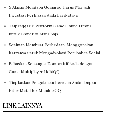
5 Alasan Mengapa Gemarqq Harus Menjadi
Investasi Perhiasan Anda Berikutnya
Taipanqqasia: Platform Game Online Utama
untuk Gamer di Mana Saja
Seniman Membuat Perbedaan: Menggunakan
Karyanya untuk Mengadvokasi Perubahan Sosial
Bebaskan Semangat Kompetitif Anda dengan
Game Multiplayer HobiQQ
Tingkatkan Pengalaman Bermain Anda dengan
Fitur Mutakhir MemberQQ
LINK LAINNYA