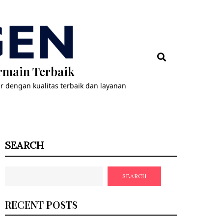
rmain Terbaik
r dengan kualitas terbaik dan layanan
SEARCH
SEARCH
RECENT POSTS