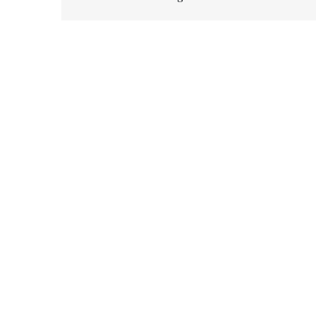
navigation