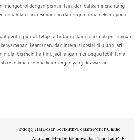
in, mengobrol dengan pemain lain, dan bahkan menantang
menambah lapisan kesenangan dan kegembiraan ekstra pada
gat penting untuk tetap terhubung dan menikmati permainan
 kenyamanan, keamanan, dan interaksi sosial di ujung jari
n mulai bermain hari ini. Jadi jangan menunggu lebih lama
ilah menikmati semua keuntungan yang ditawarkan.
Indoqq: Hal Besar Berikutnya dalam Poker Online –
Apa yang Membedakannya dari Yang Lain?