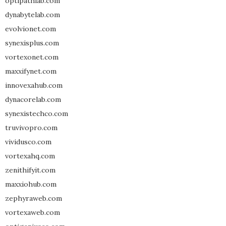
optipathlab.com
dynabytelab.com
evolvionet.com
synexisplus.com
vortexonet.com
maxxifynet.com
innovexahub.com
dynacorelab.com
synexistechco.com
truvivopro.com
vividusco.com
vortexahq.com
zenithifyit.com
maxxiohub.com
zephyraweb.com
vortexaweb.com