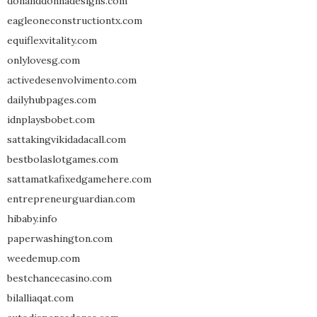
donanddonnadesigns.com
eagleoneconstructiontx.com
equiflexvitality.com
onlylovesg.com
activedesenvolvimento.com
dailyhubpages.com
idnplaysbobet.com
sattakingvikidadacall.com
bestbolaslotgames.com
sattamatkafixedgamehere.com
entrepreneurguardian.com
hibaby.info
paperwashington.com
weedemup.com
bestchancecasino.com
bilalliaqat.com