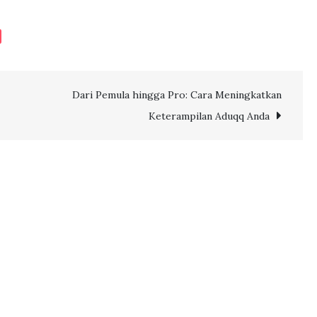
Dari Pemula hingga Pro: Cara Meningkatkan
Keterampilan Aduqq Anda