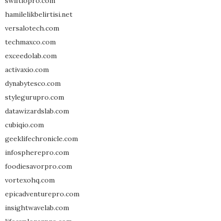
swiftiopro.com
hamilelikbelirtisi.net
versalotech.com
techmaxco.com
exceedolab.com
activaxio.com
dynabytesco.com
stylegurupro.com
datawizardslab.com
cubiqio.com
geeklifechronicle.com
infospherepro.com
foodiesavorpro.com
vortexohq.com
epicadventurepro.com
insightwavelab.com