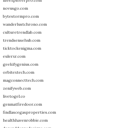
lifeexplorerpro.com
novusgo.com
bytestormpro.com
wanderlustchrono.com
culturetrendlab.com
trendsensehub.com
ticktockenigma.com
eulerxr.com
geekifygenius.com
orbitextech.com
magconnecttech.com
zenifyweb.com
livetogel.co
genmatfiredoor.com
findlascegasproperties.com
healthhavenrobbie.com