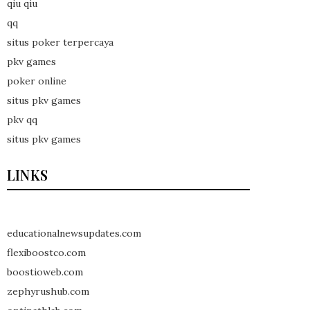
qiu qiu
qq
situs poker terpercaya
pkv games
poker online
situs pkv games
pkv qq
situs pkv games
LINKS
educationalnewsupdates.com
flexiboostco.com
boostioweb.com
zephyrushub.com