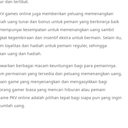
r dan terlibat.
 PKV games online juga memberikan peluang memenangkan
ah uang tunai dan bonus untuk pemain yang berkinerja baik
n mempunyai kesempatan untuk memenangkan uang sambil
at kegembiraan dan insentif ekstra untuk bermain. Selain itu,
m loyalitas dan hadiah untuk pemain reguler, sehingga
kan uang dan hadiah.
nawarkan berbagai macam keuntungan bagi para pemainnya.
am permainan yang tersedia dan peluang memenangkan uang,
main game yang menyenangkan dan mengasyikkan bagi
eorang gamer biasa yang mencari hiburan atau pemain
me PKV online adalah pilihan tepat bagi siapa pun yang ingin
jumlah uang.