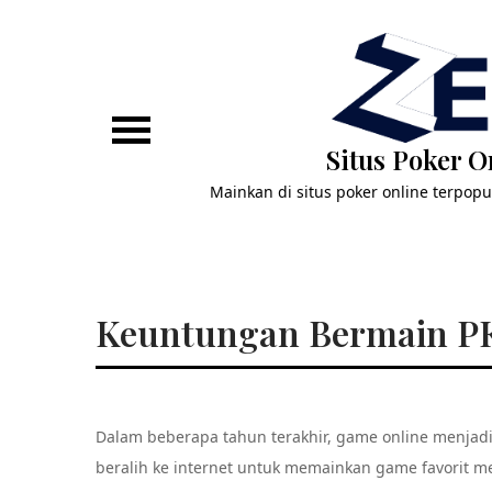
Skip
to
content
Situs Poker 
Mainkan di situs poker online terpop
Keuntungan Bermain P
Dalam beberapa tahun terakhir, game online menjadi
beralih ke internet untuk memainkan game favorit me