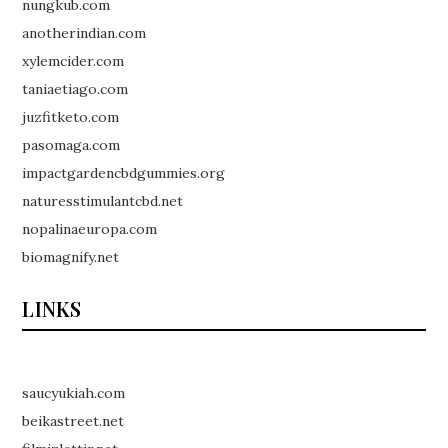
nungkub.com
anotherindian.com
xylemcider.com
taniaetiago.com
juzfitketo.com
pasomaga.com
impactgardencbdgummies.org
naturesstimulantcbd.net
nopalinaeuropa.com
biomagnify.net
LINKS
saucyukiah.com
beikastreet.net