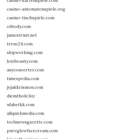
casino-kartenspiele.com
casino-automatenspiele.org
casino-tischspiele.com
otbody.com
jamestrust.net
trenz24.com
skipworking.com
loizbeauty.com
anyconverter.com
timespedia.com
jejakkrismon.com
diemthole.biz
ufabetkk.com
allquickmedia.com
technewsgazette.com
pureglowfacecream.com