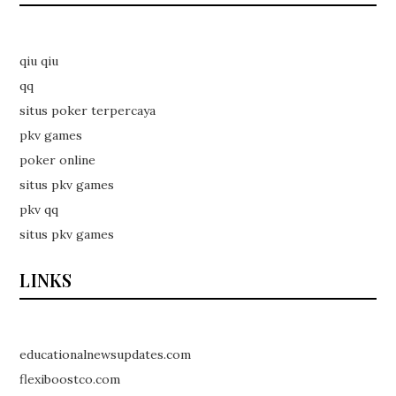
qiu qiu
qq
situs poker terpercaya
pkv games
poker online
situs pkv games
pkv qq
situs pkv games
LINKS
educationalnewsupdates.com
flexiboostco.com