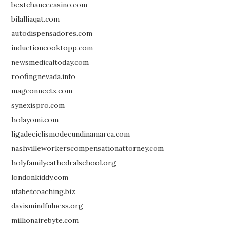
bestchancecasino.com
bilalliaqat.com
autodispensadores.com
inductioncooktopp.com
newsmedicaltoday.com
roofingnevada.info
magconnectx.com
synexispro.com
holayomi.com
ligadeciclismodecundinamarca.com
nashvilleworkerscompensationattorney.com
holyfamilycathedralschool.org
londonkiddy.com
ufabetcoaching.biz
davismindfulness.org
millionairebyte.com