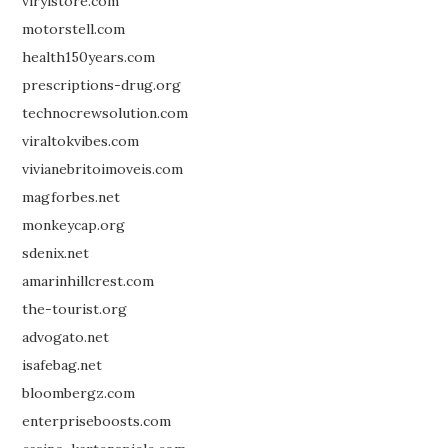
virylstore.com
motorstell.com
health150years.com
prescriptions-drug.org
technocrewsolution.com
viraltokvibes.com
vivianebritoimoveis.com
magforbes.net
monkeycap.org
sdenix.net
amarinhillcrest.com
the-tourist.org
advogato.net
isafebag.net
bloombergz.com
enterpriseboosts.com