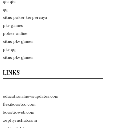
qiu qiu
qq
situs poker terpercaya
pkv games
poker online
situs pkv games
pkv qq
situs pkv games
LINKS
educationalnewsupdates.com
flexiboostco.com
boostioweb.com
zephyrushub.com