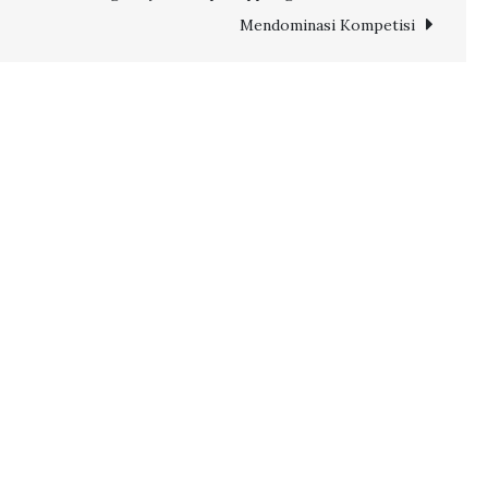
Mendominasi Kompetisi