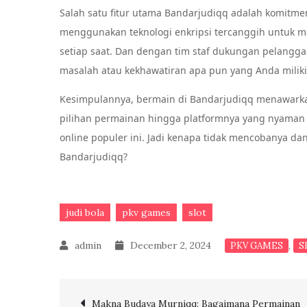
Salah satu fitur utama Bandarjudiqq adalah komitme
menggunakan teknologi enkripsi tercanggih untuk m
setiap saat. Dan dengan tim staf dukungan pelangga
masalah atau kekhawatiran apa pun yang Anda miliki
Kesimpulannya, bermain di Bandarjudiqq menawarkan
pilihan permainan hingga platformnya yang nyaman d
online populer ini. Jadi kenapa tidak mencobanya da
Bandarjudiqq?
judi bola
pkv games
slot
December 2, 2024
,
PKV GAMES
S
Makna Budaya Murniqq: Bagaimana Permainan