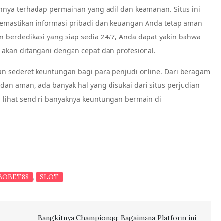
nnya terhadap permainan yang adil dan keamanan. Situs ini
emastikan informasi pribadi dan keuangan Anda tetap aman
n berdedikasi yang siap sedia 24/7, Anda dapat yakin bahwa
 akan ditangani dengan cepat dan profesional.
 sederet keuntungan bagi para penjudi online. Dari beragam
an aman, ada banyak hal yang disukai dari situs perjudian
n lihat sendiri banyaknya keuntungan bermain di
,
BOBET88
SLOT
Bangkitnya Championqq: Bagaimana Platform ini