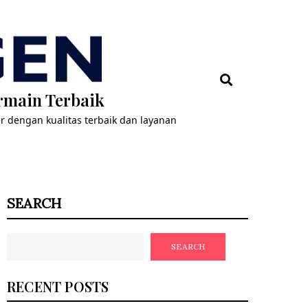
rmain Terbaik
r dengan kualitas terbaik dan layanan
SEARCH
SEARCH
RECENT POSTS