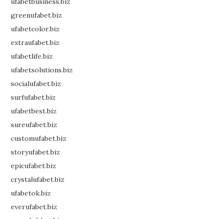
ufabetbusiness.biz
greenufabet.biz
ufabetcolor.biz
extraufabet.biz
ufabetlife.biz
ufabetsolutions.biz
socialufabet.biz
surfufabet.biz
ufabetbest.biz
sureufabet.biz
customufabet.biz
storyufabet.biz
epicufabet.biz
crystalufabet.biz
ufabetok.biz
everufabet.biz