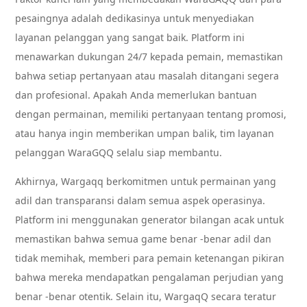
pesaingnya adalah dedikasinya untuk menyediakan
layanan pelanggan yang sangat baik. Platform ini
menawarkan dukungan 24/7 kepada pemain, memastikan
bahwa setiap pertanyaan atau masalah ditangani segera
dan profesional. Apakah Anda memerlukan bantuan
dengan permainan, memiliki pertanyaan tentang promosi,
atau hanya ingin memberikan umpan balik, tim layanan
pelanggan WaraGQQ selalu siap membantu.
Akhirnya, Wargaqq berkomitmen untuk permainan yang
adil dan transparansi dalam semua aspek operasinya.
Platform ini menggunakan generator bilangan acak untuk
memastikan bahwa semua game benar -benar adil dan
tidak memihak, memberi para pemain ketenangan pikiran
bahwa mereka mendapatkan pengalaman perjudian yang
benar -benar otentik. Selain itu, WargaqQ secara teratur