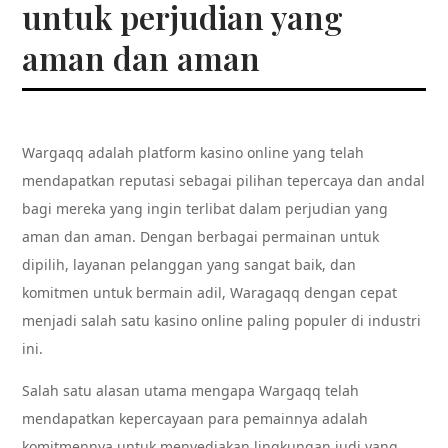
untuk perjudian yang
aman dan aman
Wargaqq adalah platform kasino online yang telah
mendapatkan reputasi sebagai pilihan tepercaya dan andal
bagi mereka yang ingin terlibat dalam perjudian yang
aman dan aman. Dengan berbagai permainan untuk
dipilih, layanan pelanggan yang sangat baik, dan
komitmen untuk bermain adil, Waragaqq dengan cepat
menjadi salah satu kasino online paling populer di industri
ini.
Salah satu alasan utama mengapa Wargaqq telah
mendapatkan kepercayaan para pemainnya adalah
komitmennya untuk menyediakan lingkungan judi yang