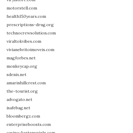
motorstell.com
health150years.com
prescriptions-drug.org
technocrewsolution.com
viraltokvibes.com
vivianebritoimoveis.com
magforbes.net
monkeycap.org
sdenix.net
amarinhillcrest.com
the-tourist.org
advogato.net
isafebag.net
bloombergz.com
enterpriseboosts.com
casino-kartenspiele.com