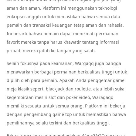
aman dan aman. Platform ini menggunakan teknologi
enkripsi canggih untuk memastikan bahwa semua data
pemain dan transaksi keuangan tetap aman dan rahasia.
Ini berarti bahwa pemain dapat menikmati permainan
favorit mereka tanpa harus khawatir tentang informasi
pribadi mereka jatuh ke tangan yang salah.
Selain fokusnya pada keamanan, Wargaqq juga bangga
menawarkan berbagai permainan berkualitas tinggi untuk
dipilih oleh para pemain. Apakah Anda penggemar game
meja klasik seperti blackjack dan roulette, atau lebih suka
kegembiraan mesin slot dan poker video, Waragaqq
memiliki sesuatu untuk semua orang. Platform ini bekerja
dengan pengembang game top untuk memastikan bahwa
pemilihannya selalu terkini dan berkualitas tinggi.
Faktor kunci lain yang membedakan WaraGAQQ dari para