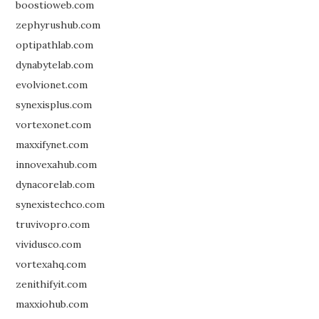
boostioweb.com
zephyrushub.com
optipathlab.com
dynabytelab.com
evolvionet.com
synexisplus.com
vortexonet.com
maxxifynet.com
innovexahub.com
dynacorelab.com
synexistechco.com
truvivopro.com
vividusco.com
vortexahq.com
zenithifyit.com
maxxiohub.com