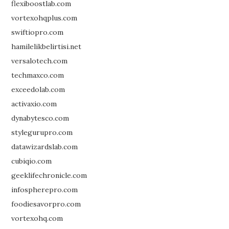
flexiboostlab.com
vortexohqplus.com
swiftiopro.com
hamilelikbelirtisi.net
versalotech.com
techmaxco.com
exceedolab.com
activaxio.com
dynabytesco.com
stylegurupro.com
datawizardslab.com
cubiqio.com
geeklifechronicle.com
infospherepro.com
foodiesavorpro.com
vortexohq.com