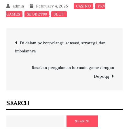
February 4, 2025
,
CASINO
PKV
,
,
GAMES
SBOBET88
SLOT
Post
Di dalam pokerpelangi: sensasi, strategi, dan
imbalannya
navigation
Rasakan pengalaman bermain game dengan
Depoqq
SEARCH
SEARCH