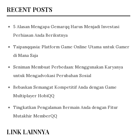
RECENT POSTS
5 Alasan Mengapa Gemarqq Harus Menjadi Investasi
Perhiasan Anda Berikutnya
Taipanqqasia: Platform Game Online Utama untuk Gamer
di Mana Saja
Seniman Membuat Perbedaan: Menggunakan Karyanya
untuk Mengadvokasi Perubahan Sosial
Bebaskan Semangat Kompetitif Anda dengan Game
Multiplayer HobiQQ
Tingkatkan Pengalaman Bermain Anda dengan Fitur
Mutakhir MemberQQ
LINK LAINNYA