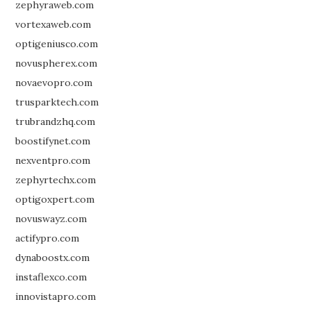
zephyraweb.com
vortexaweb.com
optigeniusco.com
novuspherex.com
novaevopro.com
trusparktech.com
trubrandzhq.com
boostifynet.com
nexventpro.com
zephyrtechx.com
optigoxpert.com
novuswayz.com
actifypro.com
dynaboostx.com
instaflexco.com
innovistapro.com