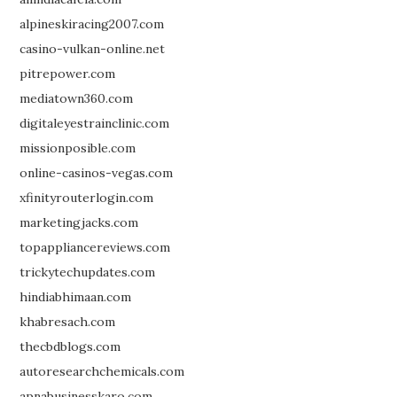
alpineskiracing2007.com
casino-vulkan-online.net
pitrepower.com
mediatown360.com
digitaleyestrainclinic.com
missionposible.com
online-casinos-vegas.com
xfinityrouterlogin.com
marketingjacks.com
topappliancereviews.com
trickytechupdates.com
hindiabhimaan.com
khabresach.com
thecbdblogs.com
autoresearchchemicals.com
apnabusinesskaro.com